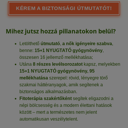
KÉREM A BIZTONSÁGI ÚTMUTATÓT!
Mihez jutsz hozzá pillanatokon belül?
Letölthető
útmutató
,
a nők igényeire szabva
,
benne:
15+1
NYUGTATÓ gyógynövény
,
összesen 16
jellemző mellékhatása;
Utána
8 részes levélsorozatot
kapsz, melyekben
15+1 NYUGTATÓ gyógynövény,
95
mellékhatása
szerepel: r
övid, lényegre törő
szakmai háttéranyagok, amik segítenek a
biztonságos alkalmazásban
.
Fitoterápia szakértőként
segítek eligazodni a
népi bölcsesség és a modern élettani hatások
között
– mert a természetes nem jelent
automatikusan veszélytelent
.