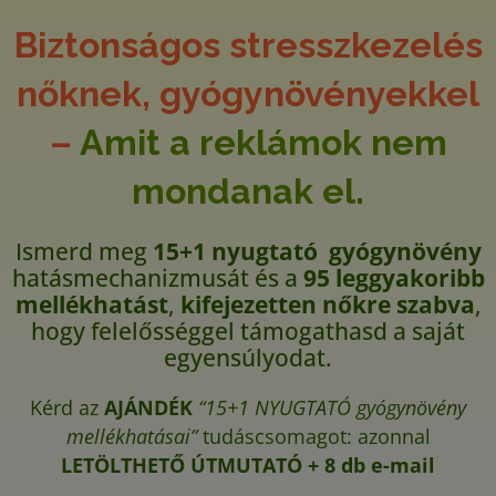
Biztonságos stresszkezelés
nőknek, gyógynövényekkel
–
Amit a reklámok nem
mondanak el.
Ismerd meg
15+1 nyugtató gyógynövény
hatásmechanizmusát és a
95 leggyakoribb
mellékhatást
,
kifejezetten nőkre szabva
,
hogy felelősséggel támogathasd a saját
egyensúlyodat.
Kérd az
AJÁNDÉK
“15+1 NYUGTATÓ gyógynövény
mellékhatásai”
tudáscsomagot: azonnal
LETÖLTHETŐ ÚTMUTATÓ
+ 8 db e-mail