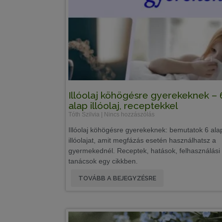
Illóolaj köhögésre gyerekeknek – 
alap illóolaj, receptekkel
Tóth Szilvia
Nincs hozzászólás
Illóolaj köhögésre gyerekeknek: bemutatok 6 ala
illóolajat, amit megfázás esetén használhatsz a
gyermekednél. Receptek, hatások, felhasználási
tanácsok egy cikkben.
TOVÁBB A BEJEGYZÉSRE