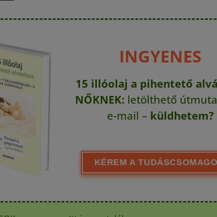
INGYENES
15 illóolaj a pihentető alv
NŐKNEK:
letölthető útmuta
e-mail –
küldhetem?
KÉREM A TUDÁSCSOMAGO