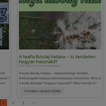
A teafa illóolaj hatása – 11 területen,
hogyan használd?
Tóth Szilvia
Nincs hozzászólás
het!
A teafa illóolaj hatása – népszerűsége töretlen,
atása?
fertőzésgátló hatása tudományosan bizonyított. Mire jó
kre!
a teafa illóolaja? Hogyan használd? Mikor kerüld el?
TOVÁBB A BEJEGYZÉSRE
1
2
3
»