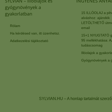
SYLVIAN – Illóolajok és
INGYENES ANYA
gyógynövények a
gyakorlatban
15 ILLÓOLAJ a pih
alváshoz: ajándék
LETÖLTHETŐ útmut
Rólam
email
Ha kérdésed van, itt üzenhetsz.
15+1 NYUGTATÓ g
95 mellékhatása:
Adatkezelési tájékoztató
tudáscsomag
Illóolajok a gyakorl
Gyógynövények a g
SYLVIAN.HU – A honlap tartalmát szerző