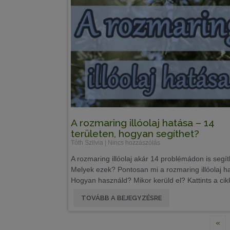
A rozmaring illóolaj hatása – 14
területen, hogyan segíthet?
Tóth Szilvia
Nincs hozzászólás
A rozmaring illóolaj akár 14 problémádon is segít
Melyek ezek? Pontosan mi a rozmaring illóolaj h
Hogyan használd? Mikor kerüld el? Kattints a cik
TOVÁBB A BEJEGYZÉSRE
«