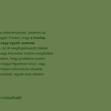
 a véleményemet, valamint az
leggel. Fontos, hogy
a honlap
, vagy egyéb szakmai
.
Az itt megfogalmazott ötletek
 vagy közvetlen módon megtörtént
vaslom, hogy probléma esetén
 hagyd figyelmen kívül, vagy
milyen információt olvastál,
pcsolódó, egyéb más oldalon,
m másolható!