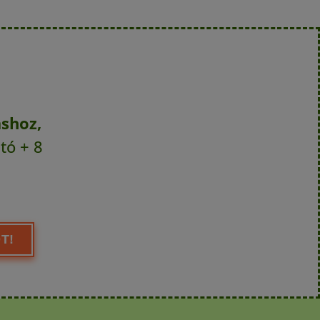
áshoz,
tó + 8
T!