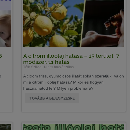
6
A citrom illóolaj hatása – 15 terület, 7
módszer, 11 hatás
Tóth Szilvia
Nincs hozzászólás
p
A citrom friss, gyümölcsös illatát sokan szeretjük. Vajon
mi a citrom illóolaj hatása? Mikor és hogyan
használhatod fel? Milyen problémára?
TOVÁBB A BEJEGYZÉSRE