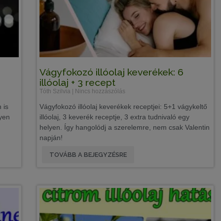
Vágyfokozó illóolaj keverékek: 6
illóolaj + 3 recept
Tóth Szilvia
Nincs hozzászólás
 is
Vágyfokozó illóolaj keverékek receptjei: 5+1 vágykeltő
yen
illóolaj, 3 keverék receptje, 3 extra tudnivaló egy
helyen. Így hangolódj a szerelemre, nem csak Valentin
napján!
TOVÁBB A BEJEGYZÉSRE