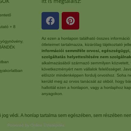
GOK
Itt is megtalálsz:
entető
ató + 8
Az ezen a honlapon található összes információ
yógynövény,
ötleteimet tartalmazza, kizárólag tájékoztató jel
 AJÁNDÉK
információi semmiféle orvosi, egészségügyi
szolgáltatás helyettesítésére nem szolgálnak
atban
alkalmazásából származó semmilyen közvetett,
következményért nem vállalok felelősséget. Ja
yakorlatban
először mindenképpen fordulj orvoshoz. Soha ne
kerüld meg az orvos tanácsát az okból, hogy bár
hallottál ezen a honlapon, vagy a honlaphoz ka
anyagokon.
i jog védi. A honlap tartalma sem egészében, sem részében ne
Powered by
Online Üzletépítés