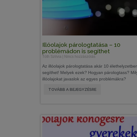
Illóolajok párologtatása – 10
problémádon is segíthet
Tóth Szilvia
Nincs hozzászólás
Az illóolajok párologtatása akár 10 élethelyzetben
segíthet! Melyek ezek? Hogyan párologtass? Mil
illóolajokat javaslok az egyes problémákra?
TOVÁBB A BEJEGYZÉSRE