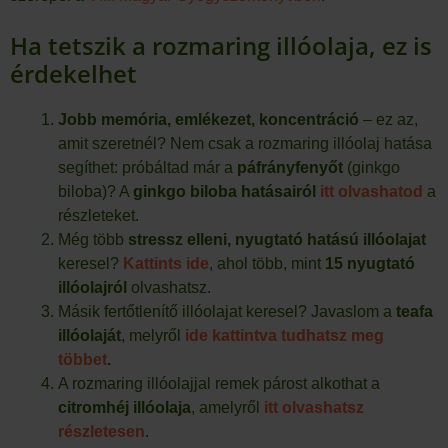
Ha tetszik a rozmaring illóolaja, ez is
érdekelhet
Jobb memória, emlékezet, koncentráció
– ez az,
amit szeretnél? Nem csak a rozmaring illóolaj hatása
segíthet: próbáltad már a
páfrányfenyőt
(ginkgo
biloba)? A
ginkgo biloba hatásairól
itt olvashatod
a
részleteket.
Még több
stressz elleni, nyugtató hatású illóolajat
keresel?
Kattints ide
, ahol több, mint
15 nyugtató
illóolajról
olvashatsz.
Másik fertőtlenítő illóolajat keresel? Javaslom a
teafa
illóolaját
, melyről
ide kattintva tudhatsz meg
többet
.
A rozmaring illóolajjal remek párost alkothat a
citromhéj illóolaja
, amelyről
itt olvashatsz
részletesen
.