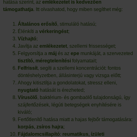
hatása szerint, az
emlékezetet is kedvezően
támogathatja
. Itt olvashatod, hogy miben segíthet még:
Általános erősítő
, stimuláló hatású;
Élénkíti a
vérkeringést
;
Vízhajtó
;
Javítja az
emlékezetet
, szellemi frissességet;
Felgyorsítja a
máj
és az
epe
munkáját, a szervezeted
tisztító, méregtelenítési
folyamatait;
Felfrissít
, segíti a szellemi koncentrációt: fontos
döntéshelyzetben, állásinterjú vagy vizsga előtt;
Ahogy kitisztítja a gondolatokat, stressz elleni,
nyugtató
hatását is érezheted;
Vírusölő
, baktérium- és gombaölő tulajdonságú, így
szájfertőzések, légúti betegségek enyhítésére is
kiváló;
Fertőtlenítő hatása miatt a hajas fejbőr támogatására:
korpás, zsíros hajra
;
Fájdalomcsillapító
:
reumatikus, ízületi