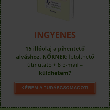
INGYENES
15 illóolaj a pihentető
alváshoz, NŐKNEK:
letölthető
útmutató + 8 e-mail –
küldhetem?
KÉREM A TUDÁSCSOMAGOT!