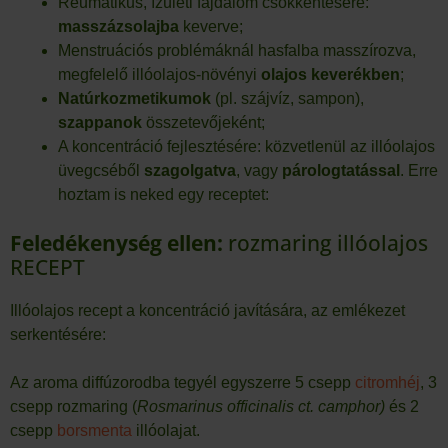
Reumatikus, ízületi fájdalom csökkentésére:
masszázsolajba
keverve;
Menstruációs problémáknál hasfalba masszírozva,
megfelelő illóolajos-növényi
olajos keverékben
;
Natúrkozmetikumok
(pl. szájvíz, sampon),
szappanok
összetevőjeként;
A koncentráció fejlesztésére: közvetlenül az illóolajos
üvegcséből
szagolgatva
, vagy
párologtatással
. Erre
hoztam is neked egy receptet:
Feledékenység ellen:
rozmaring illóolajos
RECEPT
Illóolajos recept a koncentráció javítására, az emlékezet
serkentésére:
Az aroma diffúzorodba tegyél egyszerre 5 csepp
citromhéj
, 3
csepp rozmaring (
Rosmarinus officinalis ct. camphor)
és 2
csepp
borsmenta
illóolajat.