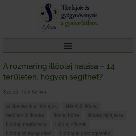
AJÁNDÉK TUDÁSCSOMAG: 15 ILLÓOLAJ A PIHENTETŐ ALVÁSÉRT
15+1 NYUGTATÓ GYÓGYNÖVÉNY, 95 MELLÉKHATÁSA: AJÁNDÉK TUDÁSCSOMAG
A rozmaring illóolaj hatása – 14
területen, hogyan segíthet?
Szerző:
Tóth Szilvia
antibakteriális illóolajok
,
élénkítő illóolaj
,
fertőtlenítő illóolaj
,
illóolaj bőrre
,
illóolaj fejfájásra
,
illóolaj megfázásra
,
illóolaj nőknek
,
illóolaj szúnyog ellen
,
illóolajok párologtatóba
,