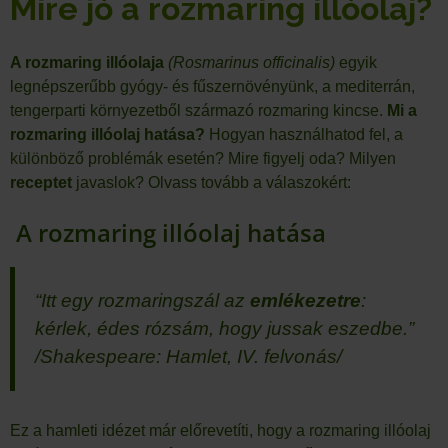
Mire jó a rozmaring illóolaj?
A rozmaring illóolaja
(Rosmarinus officinalis)
egyik
legnépszerűbb gyógy- és fűszernövényünk, a mediterrán,
tengerparti környezetből származó rozmaring kincse.
Mi a
rozmaring illóolaj hatása?
Hogyan használhatod fel, a
különböző problémák esetén? Mire figyelj oda? Milyen
receptet
javaslok? Olvass tovább a válaszokért:
A rozmaring illóolaj hatása
“Itt egy rozmaringszál az
emlékezetre
:
kérlek, édes rózsám, hogy jussak eszedbe.”
/Shakespeare: Hamlet, IV. felvonás/
Ez a hamleti idézet már előrevetíti, hogy a rozmaring illóolaj