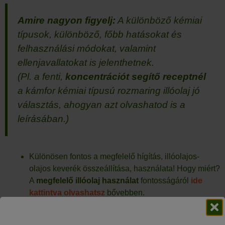
Amire nagyon figyelj:
A különböző kémiai
típusok, különböző, főbb hatásokat és
felhasználási módokat, valamint
ellenjavallatokat is jelenthetnek.
(Pl. a fenti,
koncentrációt segítő receptnél
a
kámfor kémiai típusú
rozmaring illóolaj jó
választás, ahogyan azt olvashatod is a
leírásában.)
Különösen fontos a megfelelő hígítás, illóolajos-
olajos keverék összeállítása, használata! Hogy miért?
A
megfelelő illóolaj használat
fontosságáról
ide
kattintva olvashatsz
bővebben.
Egyéni érzékenység,
allergiás reakciók
(pl.