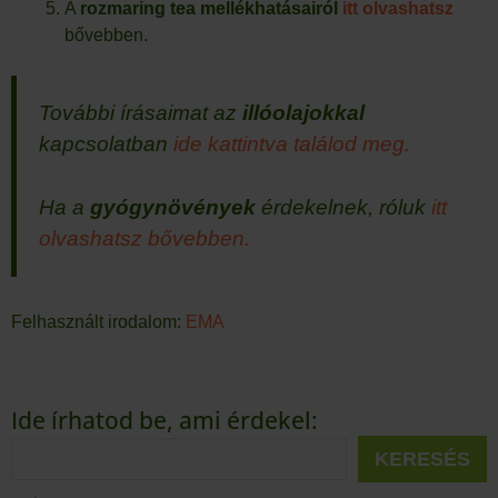
A
rozmaring tea mellékhatásairól
itt olvashatsz
bővebben.
További írásaimat az
illóolajokkal
kapcsolatban
ide kattintva találod meg.
Ha a
gyógynövények
érdekelnek, róluk
itt
olvashatsz bővebben.
Felhasznált irodalom:
EMA
Ide írhatod be, ami érdekel:
KERESÉS