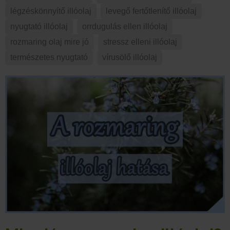
légzéskönnyítő illóolaj
,
levegő fertőtlenítő illóolaj
,
nyugtató illóolaj
,
orrdugulás ellen illóolaj
,
rozmaring olaj mire jó
,
stressz elleni illóolaj
,
természetes nyugtató
,
vírusölő illóolaj