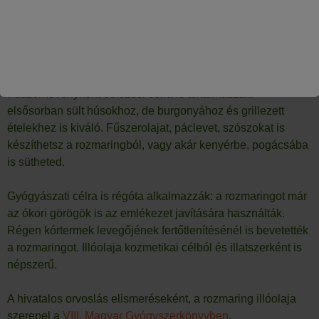
A mediterrán tengerpartokon őshonos a rozmaring, erre latin
neve is emlékeztet:
“ros marinus”
, aminek a jelentése: “a
tenger harmata”.
Fűszernövényként étkezési célra is alkalmazzák:
elsősorban sült húsokhoz, de burgonyához és grillezett
ételekhez is kiváló. Fűszerolajat, páclevet, szószokat is
készíthetsz a rozmaringból, vagy akár kenyérbe, pogácsába
is sütheted.
Gyógyászati célra is régóta alkalmazzák: a rozmaringot már
az ókori görögök is az emlékezet javítására használták.
Régen kórtermek levegőjének fertőtlenítésénél is bevetették
a rozmaringot. Illóolaja kozmetikai célból és illatszerként is
népszerű.
A hivatalos orvoslás elismeréseként, a rozmaring illóolaja
szerepel a
VIII. Magyar Gyógyszerkönyvben
.