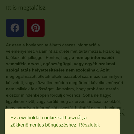
Itt is megtalálsz:
Az ezen a honlapon található összes információ a
véleményemet, valamint az ötleteimet tartalmazza, kizárólag
tájékoztató jelleggel. Fontos, hogy
a honlap információi
semmiféle orvosi, egészségügyi, vagy egyéb szakmai
szolgáltatás helyettesítésére nem szolgálnak.
Az itt
megfogalmazott ötletek alkalmazásából származó semmilyen
közvetett, vagy közvetlen módon megtörtént következményért
nem vállalok felelősséget. Javaslom, hogy probléma esetén
először mindenképpen fordulj orvoshoz. Soha ne hagyd
figyelmen kívül, vagy kerüld meg az orvos tanácsát az okból,
hogy bármilyen információt olvastál, hallottál ezen a honlapon,
vagy a honlaphoz kapcsolódó, egyéb más oldalon, anyagokon.
Ez a weboldal cookie-kat használ, a
zökkenőmentes böngészéshez.
Részletek