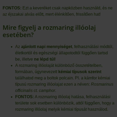
FONTOS:
Ezt a keveréket csak napközben használd, és ne
az éjszakai alvás előtt, mert élénkítően, frissítően hat!
Mire figyelj a rozmaring illóolaj
esetében?
Az
ajánlott napi mennyiséget
, felhasználási módtól,
életkortól és egészségi állapotodtól függően tartsd
be, illetve
ne lépd túl
!
A rozmaring illóolaját különböző összetételben,
formában, úgynevezett
kémiai típusok
szerint
találhatod meg a boltok polcain. Pl. a kámfor kémiai
típusú rozmaring illóolajat ezen a néven:
Rosmarinus
officinalis ct. camphor
.
FONTOS:
A rozmaring illóolaj hatása, felhasználási
területe sok esetben különbözik, attól függően, hogy a
rozmaring illóolaj melyik kémiai típusát használod.