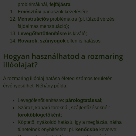
problémáknál,
fejfájásra
;
Emésztési
panaszok kezelésére;
Menstruációs
problémákra (pl. túlzott vérzés,
fájdalmas menstruáció);
Levegőfertőtlenítésre
is kiváló;
Rovarok, szúnyogok
ellen is hatásos
Hogyan használhatod a rozmaring
illóolajat?
A rozmaring illóolaj hatása életed számos területén
érvényesülhet. Néhány példa:
Levegőfertőtlenítésre:
párologtatással
;
Száraz, kaparó toroknál, szájfertőzéseknél:
toroköblögetőként;
Köptető, nyákoldó hatású, így a megfázás, nátha
tüneteinek enyhítésére: pl.
kenőcsbe
keverve;