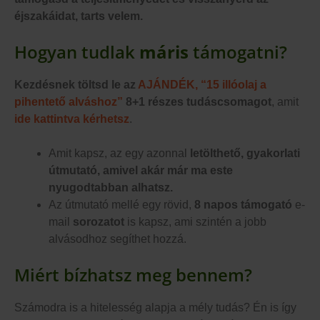
éjszakáidat, tarts velem.
Hogyan tudlak
máris
támogatni?
Kezdésnek töltsd le az
AJÁNDÉK, “15 illóolaj a
pihentető alváshoz”
8+1 részes tudáscsomagot
, amit
ide kattintva kérhetsz
.
Amit kapsz, az egy azonnal
letölthető, gyakorlati
útmutató, amivel akár már ma este
nyugodtabban alhatsz.
Az útmutató mellé egy rövid,
8 napos támogató
e-
mail
sorozatot
is kapsz, ami szintén a jobb
alvásodhoz segíthet hozzá.
Miért bízhatsz meg bennem?
Számodra is a hitelesség alapja a mély tudás? Én is így