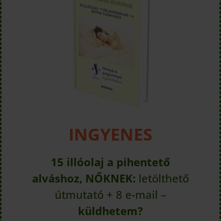
INGYENES
15 illóolaj a pihentető
alváshoz, NŐKNEK:
letölthető
útmutató + 8 e-mail –
küldhetem?