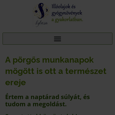
AJÁNDÉK TUDÁSCSOMAG: 15 ILLÓOLAJ A PIHENTETŐ ALVÁSÉRT
15+1 NYUGTATÓ GYÓGYNÖVÉNY, 95 MELLÉKHATÁSA: AJÁNDÉK TUDÁSCSOMAG
A pörgős munkanapok
mögött is ott a természet
ereje
Értem a naptárad súlyát, és
tudom a megoldást.