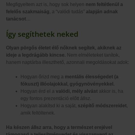
Megfigyeltem azt is, hogy sok helyen
nem feltétlenül
a
felelős szakmaiság
, a “valódi tudás”
alapján adnak
tanácsot
…
Így segíthetek neked
Olyan pörgős életet élő nőknek segítek, akiknek az
ideje a legdrágább kincse.
Nem elméleteket tanítok,
hanem naptárba illeszthető, azonnali megoldásokat adok:
Hogyan őrizd meg a
mentális élességedet (a
fókuszt) illóolajokkal, gyógynövényekkel.
Hogyan érd el a
valódi, mély alvást
akkor is, ha
egy fontos prezentáció előtt állsz.
Hogyan alakítsd ki a saját,
szépítő módszereidet
,
amik feltöltenek.
Ha készen állsz arra, hogy a természet erejével
támogasd a teljesítményedet és visszanyerd az