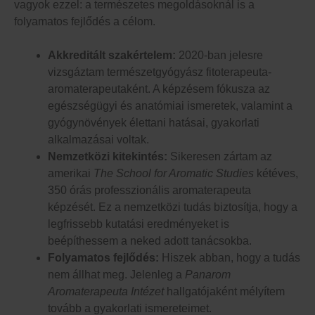
vagyok ezzel: a természetes megoldásoknál is a
folyamatos fejlődés a célom.
Akkreditált szakértelem:
2020-ban jelesre
vizsgáztam természetgyógyász fitoterapeuta-
aromaterapeutaként. A képzésem fókusza az
egészségügyi és anatómiai ismeretek, valamint a
gyógynövények élettani hatásai, gyakorlati
alkalmazásai voltak.
Nemzetközi kitekintés:
Sikeresen zártam az
amerikai
The School for Aromatic Studies
kétéves,
350 órás professzionális aromaterapeuta
képzését. Ez a nemzetközi tudás biztosítja, hogy a
legfrissebb kutatási eredményeket is
beépíthessem a neked adott tanácsokba.
Folyamatos fejlődés:
Hiszek abban, hogy a tudás
nem állhat meg. Jelenleg a
Panarom
Aromaterapeuta Intézet
hallgatójaként mélyítem
tovább a gyakorlati ismereteimet.