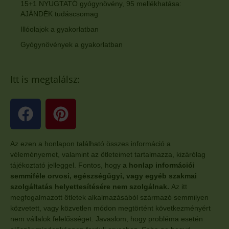
15+1 NYUGTATÓ gyógynövény, 95 mellékhatása:
AJÁNDÉK tudáscsomag
Illóolajok a gyakorlatban
Gyógynövények a gyakorlatban
Itt is megtalálsz:
Az ezen a honlapon található összes információ a
véleményemet, valamint az ötleteimet tartalmazza, kizárólag
tájékoztató jelleggel. Fontos, hogy
a honlap információi
semmiféle orvosi, egészségügyi, vagy egyéb szakmai
szolgáltatás helyettesítésére nem szolgálnak.
Az itt
megfogalmazott ötletek alkalmazásából származó semmilyen
közvetett, vagy közvetlen módon megtörtént következményért
nem vállalok felelősséget. Javaslom, hogy probléma esetén