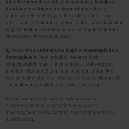
következmények nélkül:
az
alvászavar, a krónikus
fáradtság és a folyamatos kimerültség
nálam is
alapfelszereltség volt egy időben. Akkor döntöttem el:
nem a tüneteket akarom elnyomni újabb csésze kávékkal
vagy szintetikus szerekkel, hanem az alapoktól akarom
visszanyerni az egyensúlyomat.
Így fordultam
a tudományos alapú aromaterápia és a
fitoterápia
felé. Nem hobbiból, hanem először
kíváncsiságból, majd – látva a hatást – tudásvágyból
tanultam. Hamar rájöttem, hogy a „kenjünk magunkra
valamit, hátha jobb lesz” módszer nem az én világom. Én
érteni akartam a logikát a növényi kémia mögött.
Ma már tudom, hogy miért a linalool a kulcs az
elcsendesedéshez, vagy miért nem javasolt a
macskagyökér tea fogyasztása, ha csak időnként van
alvászavarod.