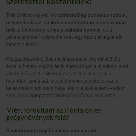
Szeretettel köszöntelek!
Tóth Szilvia vagyok, és
valószínűleg pontosan tudom,
milyen érzés az, amikor a naptáradban nincs szabad
hely, a felelősség súlya a válladat nyomja
, és a
„kikapcsolódás” számodra csak egy újabb elvégzendő
feladat a listán.
Közgazdászként, több multinacionális cégnél eltöltött
évvel a hátam mögött, én is éltem abban a világban, ahol
a karrier és a teljesítmény volt az első. Ismerem a
határidők szorítását, a végtelen meetingeket és azt a
belső motort, ami nem hagy leállni éjszaka sem – akkor
sem, ha a laptopot már órákkal korábban lecsuktad.
Miért fordultam az illóolajok és
gyógynövények felé?
A mindennapi hajtás nálam sem maradt