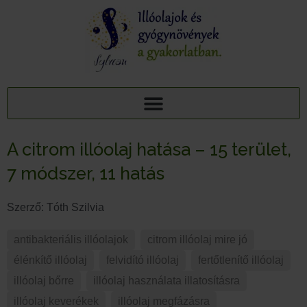
AJÁNDÉK TUDÁSCSOMAG: 15 ILLÓOLAJ A PIHENTETŐ ALVÁSÉRT
15+1 NYUGTATÓ GYÓGYNÖVÉNY, 95 MELLÉKHATÁSA: AJÁNDÉK TUDÁSCSOMAG
A citrom illóolaj hatása – 15 terület,
7 módszer, 11 hatás
Szerző:
Tóth Szilvia
antibakteriális illóolajok
,
citrom illóolaj mire jó
,
élénkítő illóolaj
,
felvidító illóolaj
,
fertőtlenítő illóolaj
,
illóolaj bőrre
,
illóolaj használata illatosításra
,
illóolaj keverékek
,
illóolaj megfázásra
,