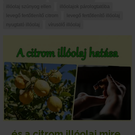
illóolaj szúnyog ellen
,
illóolajok párologtatóba
,
levegő fertőtlenítő citrom
,
levegő fertőtlenítő illóolaj
,
nyugtató illóolaj
,
vírusölő illóolaj
… és a citrom illóolaj mire