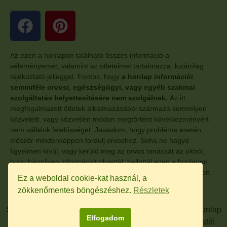
Az ezen a honlapon található összes információ a
véleményemet, valamint az ötleteimet tartalmazza, kizárólag
tájékoztató jelleggel. Fontos, hogy
a honlap információi
semmiféle orvosi, egészségügyi, vagy egyéb szakmai
szolgáltatás helyettesítésére nem szolgálnak.
Az itt
megfogalmazott ötletek alkalmazásából származó semmilyen
közvetett, vagy közvetlen módon megtörtént következményért
nem vállalok felelősséget. Javaslom, hogy probléma esetén
először mindenképpen fordulj orvoshoz. Soha ne hagyd
figyelmen kívül, vagy kerüld meg az orvos tanácsát az okból,
hogy bármilyen információt olvastál, hallottál ezen a honlapon,
vagy a honlaphoz kapcsolódó, egyéb más oldalon, anyagokon.
Ez a weboldal cookie-kat használ, a
zökkenőmentes böngészéshez.
Részletek
SYLVIAN.HU – A honlap tartalmát szerzői jog védi. A honlap
Elfogadom
tartalma sem egészében, sem részében nem másolható!