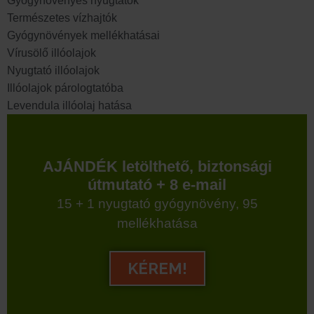
Gyógynövényes nyugtatók
Természetes vízhajtók
Gyógynövények mellékhatásai
Vírusölő illóolajok
Nyugtató illóolajok
Illóolajok párologtatóba
Levendula illóolaj hatása
AJÁNDÉK letölthető, biztonsági
útmutató + 8 e-mail
15 + 1 nyugtató gyógynövény, 95
mellékhatása
KÉREM!