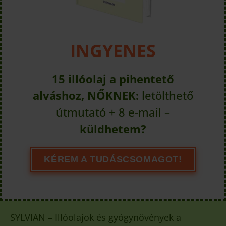
INGYENES
15 illóolaj a pihentető
alváshoz, NŐKNEK:
letölthető
útmutató + 8 e-mail –
küldhetem?
KÉREM A TUDÁSCSOMAGOT!
SYLVIAN – Illóolajok és gyógynövények a