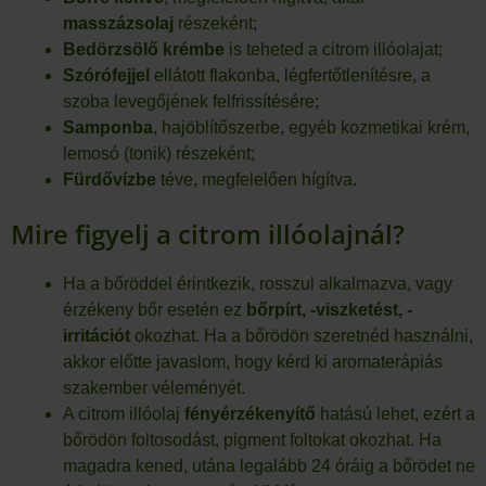
masszázsolaj
részeként;
Bedörzsölő krémbe
is teheted a citrom illóolajat;
Szórófejjel
ellátott flakonba, légfertőtlenítésre, a
szoba levegőjének felfrissítésére;
Samponba
, hajöblítőszerbe, egyéb kozmetikai krém,
lemosó (tonik) részeként;
Fürdővízbe
téve, megfelelően hígítva.
Mire figyelj a citrom illóolajnál?
Ha a bőröddel érintkezik, rosszul alkalmazva, vagy
érzékeny bőr esetén ez
bőrpírt, -viszketést, -
irritációt
okozhat. Ha a bőrödön szeretnéd használni,
akkor előtte javaslom, hogy kérd ki aromaterápiás
szakember véleményét.
A citrom illóolaj
fényérzékenyítő
hatású lehet, ezért a
bőrödön foltosodást, pigment foltokat okozhat. Ha
magadra kened, utána legalább 24 óráig a bőrödet ne