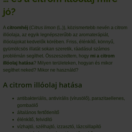
jó?
A
citromhéj
(
Citrus limon
(L.)), közismertebb nevén a citrom
illóolaja, az egyik legnépszerűbb az aromaterápiát,
illóolajokat kedvelők körében. Friss, élénkítő, könnyű,
gyümölcsös illatát sokan szeretik, ráadásul számos
problémán segíthet. Összeszedtem, hogy
mi a citrom
illóolaj hatása
? Milyen területeken, hogyan és mikor
segíthet neked? Mikor ne használd?
A citrom illóolaj hatása
antibakteriális, antivirális (vírusölő), parazitaellenes,
gombaölő
általános fertőtlenítő
élénkítő, felvidító
vízhajtó, szélhajtó, izzasztó, lázcsillapító