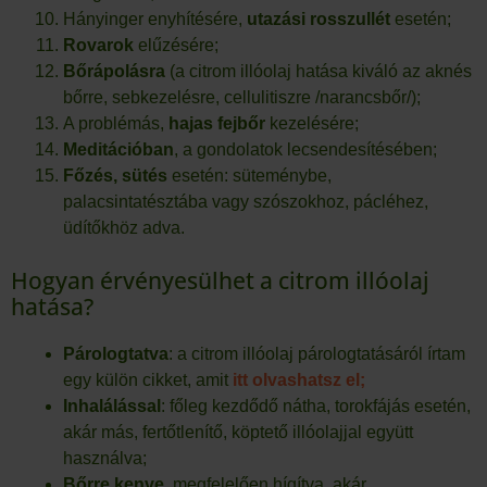
Hányinger enyhítésére,
utazási rosszullét
esetén;
Rovarok
elűzésére;
Bőrápolásra
(a citrom illóolaj hatása kiváló az aknés
bőrre, sebkezelésre, cellulitiszre /narancsbőr/);
A problémás,
hajas fejbőr
kezelésére;
Meditációban
, a gondolatok lecsendesítésében;
Főzés, sütés
esetén: süteménybe,
palacsintatésztába vagy szószokhoz, pácléhez,
üdítőkhöz adva.
Hogyan érvényesülhet a citrom illóolaj
hatása?
Párologtatva
: a citrom illóolaj párologtatásáról írtam
egy külön cikket, amit
itt olvashatsz el;
Inhalálással
: főleg kezdődő nátha, torokfájás esetén,
akár más, fertőtlenítő, köptető illóolajjal együtt
használva;
Bőrre kenve
, megfelelően hígítva, akár