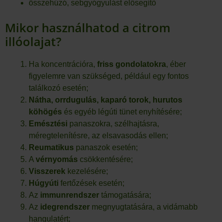
összehúzó, sebgyógyulást elősegítő
Mikor használhatod a citrom
illóolajat?
Ha koncentrációra,
friss gondolatokra
, éber
figyelemre van szükséged, például egy fontos
találkozó esetén;
Nátha, orrdugulás, kaparó torok, hurutos
köhögés
és egyéb légúti tünet enyhítésére;
Emésztési
panaszokra, szélhajtásra,
méregtelenítésre, az elsavasodás ellen;
Reumatikus
panaszok esetén;
A
vérnyomás
csökkentésére;
Visszerek
kezelésére;
Húgyúti
fertőzések esetén;
Az
immunrendszer
támogatására;
Az
idegrendszer
megnyugtatására, a vidámabb
hangulatért;