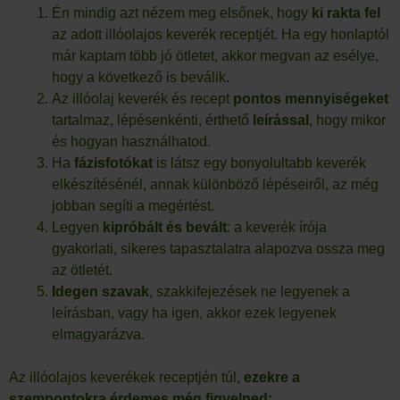
Én mindig azt nézem meg elsőnek, hogy
ki rakta fel
az adott illóolajos keverék receptjét. Ha egy honlaptól
már kaptam több jó ötletet, akkor megvan az esélye,
hogy a következő is beválik.
Az illóolaj keverék és recept
pontos mennyiségeket
tartalmaz, lépésenkénti, érthető
leírással
, hogy mikor
és hogyan használhatod.
Ha
fázisfotókat
is látsz egy bonyolultabb keverék
elkészítésénél, annak különböző lépéseiről, az még
jobban segíti a megértést.
Legyen
kipróbált és bevált
: a keverék írója
gyakorlati, sikeres tapasztalatra alapozva ossza meg
az ötletét.
Idegen szavak
, szakkifejezések ne legyenek a
leírásban, vagy ha igen, akkor ezek legyenek
elmagyarázva.
Az illóolajos keverékek receptjén túl,
ezekre a
szempontokra érdemes még figyelned: