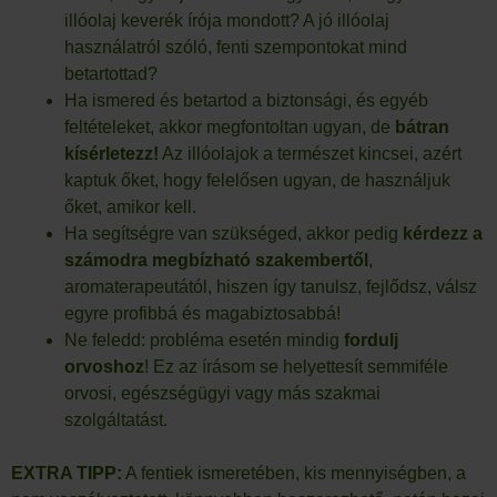
illóolaj keverék írója mondott? A jó illóolaj
használatról szóló, fenti szempontokat mind
betartottad?
Ha ismered és betartod a biztonsági, és egyéb
feltételeket, akkor megfontoltan ugyan, de
bátran
kísérletezz!
Az illóolajok a természet kincsei, azért
kaptuk őket, hogy felelősen ugyan, de használjuk
őket, amikor kell.
Ha segítségre van szükséged, akkor pedig
kérdezz a
számodra megbízható szakembertől
,
aromaterapeutától, hiszen így tanulsz, fejlődsz, válsz
egyre profibbá és magabiztosabbá!
Ne feledd: probléma esetén mindig
fordulj
orvoshoz
! Ez az írásom se helyettesít semmiféle
orvosi, egészségügyi vagy más szakmai
szolgáltatást.
EXTRA TIPP:
A fentiek ismeretében, kis mennyiségben, a