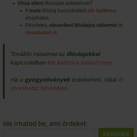
Vírus elleni
illóolajok érdekelnek?
A
teafa
illóolaj használatáról
ide kattintva
olvashatsz.
Részletes,
víruselleni illóolajos cikkemet
itt
olvashatod el
.
További írásaimat az
illóolajokkal
kapcsolatban
ide kattintva találod meg
.
Ha a
gyógynövények
érdekelnek, róluk
itt
olvashatsz bővebben
.
Ide írhatod be, ami érdekel:
KERESÉS