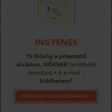
INGYENES
15 illóolaj a pihentető
alváshoz, NŐKNEK:
letölthető
útmutató + 8 e-mail –
küldhetem?
KÉREM A TUDÁSCSOMAGOT!