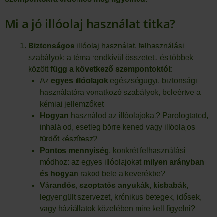
Mi a jó illóolaj használat titka?
Biztonságos
illóolaj használat, felhasználási
szabályok: a téma rendkívül összetett, és többek
között
függ a következő szempontoktól:
Az
egyes illóolajok
egészségügyi, biztonsági
használatára vonatkozó szabályok, beleértve a
kémiai jellemzőket
Hogyan
használod az illóolajokat? Párologtatod,
inhalálod, esetleg bőrre kened vagy illóolajos
fürdőt készítesz?
Pontos mennyiség
, konkrét felhasználási
módhoz: az egyes illóolajokat
milyen arányban
és hogyan
rakod bele a keverékbe?
Várandós, szoptatós anyukák, kisbabák,
legyengült szervezet, krónikus betegek, idősek,
vagy háziállatok közelében mire kell figyelni?