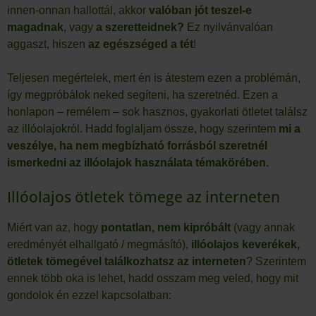
innen-onnan hallottál, akkor
valóban jót teszel-e
magadnak
, vagy
a szeretteidnek?
Ez nyilvánvalóan
aggaszt, hiszen
az egészséged a tét
!
Teljesen megértelek, mert én is átestem ezen a problémán,
így megpróbálok neked segíteni, ha szeretnéd. Ezen a
honlapon – remélem – sok hasznos, gyakorlati ötletet találsz
az illóolajokról. Hadd foglaljam össze, hogy szerintem
mi a
veszélye, ha nem megbízható forrásból szeretnél
ismerkedni az illóolajok használata témakörében.
Illóolajos ötletek tömege az interneten
Miért van az, hogy
pontatlan, nem kipróbált
(vagy annak
eredményét elhallgató / megmásító),
illóolajos keverékek,
ötletek tömegével találkozhatsz az interneten
? Szerintem
ennek több oka is lehet, hadd osszam meg veled, hogy mit
gondolok én ezzel kapcsolatban: