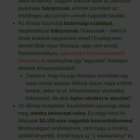
adott recepthez. Nagyon sokszor ezek az alternatív
javaslatok
hiányoznak
, aminek szerintem az
elsődleges oka szintén a minél nagyobb bevétel.
Az illóolaj használat
biztonsági szabályai
,
megfontolásai
hiányoznak
/ hiányosak – miért is
lenne érdekük megosztani veled? Esetleg nem
vennél tőlük olyan illóolajat, vagy nem annyit.
Balesetveszélyes,
egészségre káros kimenetelű
eredmény
is származhat egy “egyszerű” illóolajos
keverék felhasználásából.
Tudtad-e, hogy ha egy illóolajos keveréket egy
rossz recept alapján állítunk össze, majd a bőrre
kenjük, akkor az pl. bőrpirosodást, viszketést,
foltosodást, de akár
égési sérülést is
okozhat
?
Az illóolaj recepteket, keverékeket ugyanúgy adják
meg,
mintha ételrecept volna
. Ez nagy hiba! Az
illóolajok
50-100-szor nagyobb koncentrátummal
,
töménységgel rendelkeznek, mint maga a növény,
amiből kinyerték. Ennél fogva az “1 teáskanálnyi” és