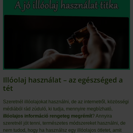
Illóolaj használat – az egészséged a
tét
Szeretnél illóolajokat használni, de az internetről, közösségi
médiából rád zúduló, ki tudja, mennyire megbízható,
illóolajos információ rengeteg megrémít
? Annyira
szeretnél jót tenni, természetes módszereket használni, de
nem tudod, hogy ha használsz egy illóolajos ötletet, amit