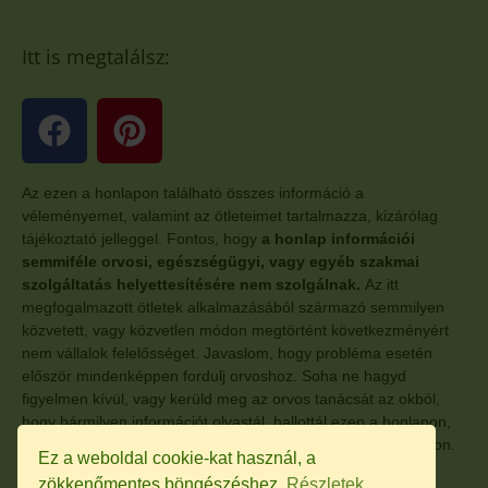
Itt is megtalálsz:
Az ezen a honlapon található összes információ a
véleményemet, valamint az ötleteimet tartalmazza, kizárólag
tájékoztató jelleggel. Fontos, hogy
a honlap információi
semmiféle orvosi, egészségügyi, vagy egyéb szakmai
szolgáltatás helyettesítésére nem szolgálnak.
Az itt
megfogalmazott ötletek alkalmazásából származó semmilyen
közvetett, vagy közvetlen módon megtörtént következményért
nem vállalok felelősséget. Javaslom, hogy probléma esetén
először mindenképpen fordulj orvoshoz. Soha ne hagyd
figyelmen kívül, vagy kerüld meg az orvos tanácsát az okból,
hogy bármilyen információt olvastál, hallottál ezen a honlapon,
vagy a honlaphoz kapcsolódó, egyéb más oldalon, anyagokon.
Ez a weboldal cookie-kat használ, a
zökkenőmentes böngészéshez.
Részletek