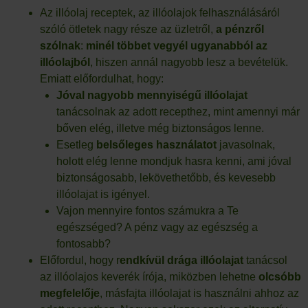
Az illóolaj receptek, az illóolajok felhasználásáról
szóló ötletek nagy része az üzletről,
a pénzről
szólnak
:
minél többet vegyél ugyanabból az
illóolajból
, hiszen annál nagyobb lesz a bevételük.
Emiatt előfordulhat, hogy:
Jóval nagyobb mennyiségű illóolajat
tanácsolnak az adott recepthez, mint amennyi már
bőven elég, illetve még biztonságos lenne.
Esetleg
belsőleges használatot
javasolnak,
holott elég lenne mondjuk hasra kenni, ami jóval
biztonságosabb, lekövethetőbb, és kevesebb
illóolajat is igényel.
Vajon mennyire fontos számukra a Te
egészséged? A pénz vagy az egészség a
fontosabb?
Előfordul, hogy r
endkívül drága illóolajat
tanácsol
az illóolajos keverék írója, miközben lehetne
olcsóbb
megfelelője
, másfajta illóolajat is használni ahhoz az