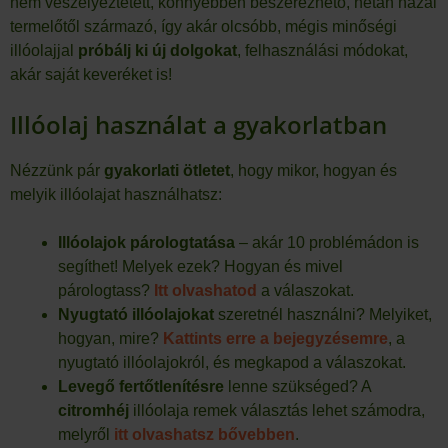
nem veszélyeztetett, könnyebben beszerezhető, netán hazai
termelőtől származó, így akár olcsóbb, mégis minőségi
illóolajjal
próbálj ki új dolgokat
, felhasználási módokat,
akár saját keveréket is!
Illóolaj használat a gyakorlatban
Nézzünk pár
gyakorlati ötletet
, hogy mikor, hogyan és
melyik illóolajat használhatsz:
Illóolajok párologtatása
– akár 10 problémádon is
segíthet! Melyek ezek? Hogyan és mivel
párologtass?
Itt olvashatod
a válaszokat.
Nyugtató illóolajokat
szeretnél használni? Melyiket,
hogyan, mire?
Kattints erre a bejegyzésemre
, a
nyugtató illóolajokról, és megkapod a válaszokat.
Levegő fertőtlenítésre
lenne szükséged? A
citromhéj
illóolaja remek választás lehet számodra,
melyről
itt olvashatsz bővebben
.