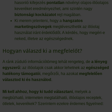
hasonló kifejezés
pontatlan
növényi olajos-illóolajos
keveréket eredményezhet, ami szintén nagy
biztonsági kockázatot
rejt magában.
Ki merem jelenteni, hogy a
hangzatos
marketingszövegek
megtéveszthetik az illóolaj
használat iránt érdeklődőt. A kérdés, hogy megéri-e
neked, illetve az egészségednek.
Hogyan válaszd ki a megfelelőt?
A ránk zúduló információtömeg tehát rengeteg, de
a lényeg
egyszerű:
az illóolajok csak akkor lehetnek az
egészséged
hatékony támogatói
, megőrzői, ha azokat
megfelelően
választod ki és használod
.
Mi kell ahhoz, hogy ki tudd választani
, melyek a
megbízható, interneten megtalálható, illóolajos receptek,
ötletek, keverékek? Szerintem ezekre érdemes figyelned: