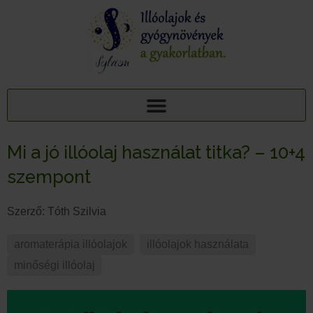
AJÁNDÉK TUDÁSCSOMAG: 15 ILLÓOLAJ A PIHENTETŐ ALVÁSÉRT
15+1 NYUGTATÓ GYÓGYNÖVÉNY, 95 MELLÉKHATÁSA: AJÁNDÉK TUDÁSCSOMAG
Mi a jó illóolaj használat titka? – 10+4
szempont
Szerző:
Tóth Szilvia
aromaterápia illóolajok
,
illóolajok használata
,
minőségi illóolaj