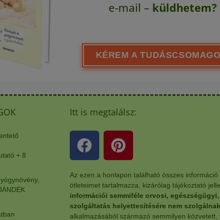
e-mail –
küldhetem?
KÉREM A TUDÁSCSOMAGO
GOK
Itt is megtalálsz:
entető
ató + 8
Az ezen a honlapon található összes információ
yógynövény,
ötleteimet tartalmazza, kizárólag tájékoztató jel
 AJÁNDÉK
információi semmiféle orvosi, egészségügyi
szolgáltatás helyettesítésére nem szolgálnak
atban
alkalmazásából származó semmilyen közvetett,