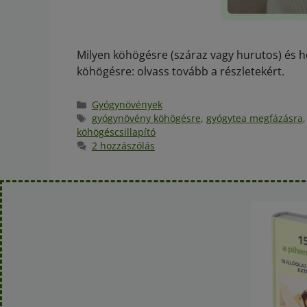
Milyen köhögésre (száraz vagy hurutos) és 
köhögésre: olvass tovább a részletekért.
Gyógynövények
gyógynövény köhögésre
,
gyógytea megfázásra
köhögéscsillapító
2 hozzászólás