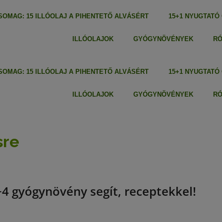
OMAG: 15 ILLÓOLAJ A PIHENTETŐ ALVÁSÉRT
15+1 NYUGTATÓ
ILLÓOLAJOK
GYÓGYNÖVÉNYEK
R
OMAG: 15 ILLÓOLAJ A PIHENTETŐ ALVÁSÉRT
15+1 NYUGTATÓ
ILLÓOLAJOK
GYÓGYNÖVÉNYEK
R
sre
4 gyógynövény segít, receptekkel!