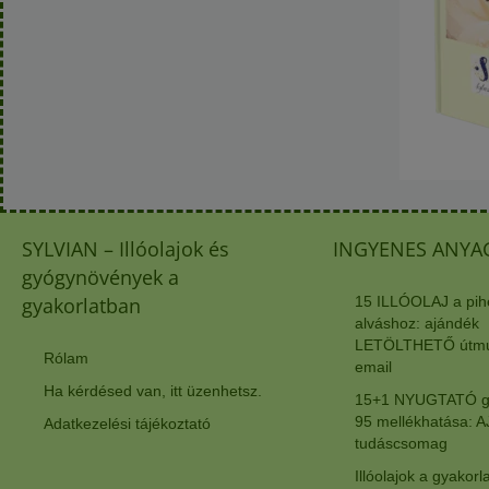
SYLVIAN – Illóolajok és
INGYENES ANYA
gyógynövények a
gyakorlatban
15 ILLÓOLAJ a pih
alváshoz: ajándék
LETÖLTHETŐ útmut
Rólam
email
Ha kérdésed van, itt üzenhetsz.
15+1 NYUGTATÓ g
95 mellékhatása:
Adatkezelési tájékoztató
tudáscsomag
Illóolajok a gyakorl