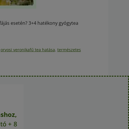
fájás esetén? 3+4 hatékony gyógytea
,
orvosi veronikafű tea hatása
,
természetes
áshoz,
tó + 8