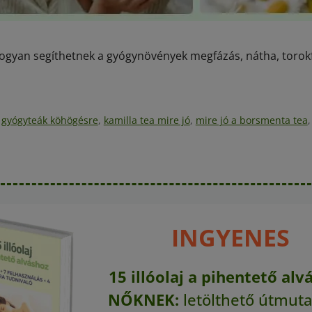
hogyan segíthetnek a gyógynövények megfázás, nátha, torok
,
gyógyteák köhögésre
,
kamilla tea mire jó
,
mire jó a borsmenta tea
INGYENES
15 illóolaj a pihentető alv
NŐKNEK:
letölthető útmuta