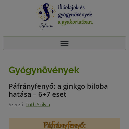
AJÁNDÉK TUDÁSCSOMAG: 15 ILLÓOLAJ A PIHENTETŐ ALVÁSÉRT
15+1 NYUGTATÓ GYÓGYNÖVÉNY, 95 MELLÉKHATÁSA: AJÁNDÉK TUDÁSCSOMAG
Gyógynövények
Páfrányfenyő: a ginkgo biloba
hatása – 6+7 eset
Szerző:
Tóth Szilvia