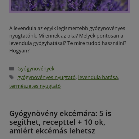
A levendula az egyik legismertebb gyógynövényes
nyugtatónk. Mi ennek az oka? Melyek pontosan a
levendula gyógyhatásai? Te mire tudod használni?
Hogyan?
Gyógynövények
gyógynövényes nyugtató
,
levendula hatása
,
természetes nyugtató
Gyógynövény ekcémára: 5 is
segíthet, recepttel + 10 ok,
amiért ekcémás lehetsz