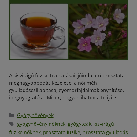
A kisvirágú füzike tea hatásai: jóindulatú prosztata-
megnagyobbodás kezelése, a női méh
gyulladáscsillapítása, gyomorfájdalmak enyhítése,
idegnyugtatás… Mikor, hogyan ihatod a teáját?
Gyógynövények
gyógynövény nőknek
,
gyógyteák
,
kisvirágú
füzike nőknek
,
prosztata füzike
,
prosztata gyulladás