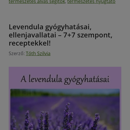
természetes alvás segítők
,
természetes nyugtató
Levendula gyógyhatásai,
ellenjavallatai – 7+7 szempont,
receptekkel!
Szerző:
Tóth Szilvia