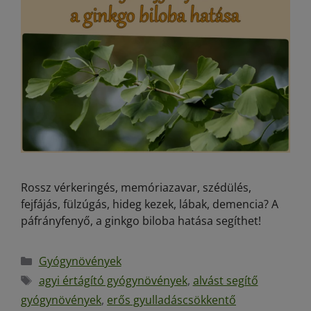
Rossz vérkeringés, memóriazavar, szédülés,
fejfájás, fülzúgás, hideg kezek, lábak, demencia? A
páfrányfenyő, a ginkgo biloba hatása segíthet!
Gyógynövények
agyi értágító gyógynövények
,
alvást segítő
gyógynövények
,
erős gyulladáscsökkentő