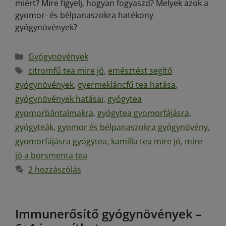
miért? Mire figyelj, hogyan fogyaszd? Melyek azok a
gyomor- és bélpanaszokra hatékony
gyógynövények?
Gyógynövények
citromfű tea mire jó
,
emésztést segítő
gyógynövények
,
gyermekláncfű tea hatása
,
gyógynövények hatásai
,
gyógytea
gyomorbántalmakra
,
gyógytea gyomorfájásra
,
gyógyteák
,
gyomor és bélpanaszokra gyógynövény
,
gyomorfájásra gyógytea
,
kamilla tea mire jó
,
mire
jó a borsmenta tea
2 hozzászólás
Immunerősítő gyógynövények –