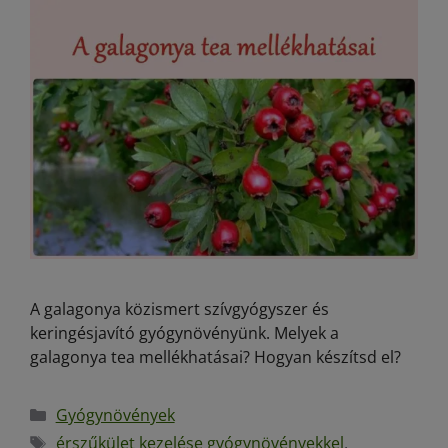
A galagonya közismert szívgyógyszer és
keringésjavító gyógynövényünk. Melyek a
galagonya tea mellékhatásai? Hogyan készítsd el?
Gyógynövények
érszűkület kezelése gyógynövényekkel
,