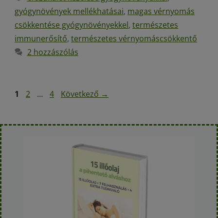
gyógynövények mellékhatásai
,
magas vérnyomás
csökkentése gyógynövényekkel
,
természetes
immunerősítő
,
természetes vérnyomáscsökkentő
2 hozzászólás
1
2
…
4
Következő
→