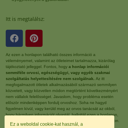
Itt is megtalálsz:
Az ezen a honlapon található összes információ a
véleményemet, valamint az ötleteimet tartalmazza, kizárólag
tájékoztató jelleggel. Fontos, hogy
a honlap információi
semmiféle orvosi, egészségügyi, vagy egyéb szakmai
szolgáltatás helyettesítésére nem szolgálnak.
Az itt
megfogalmazott ötletek alkalmazásából származó semmilyen
közvetett, vagy közvetlen módon megtörtént következményért
nem vállalok felelősséget. Javaslom, hogy probléma esetén
először mindenképpen fordulj orvoshoz. Soha ne hagyd
figyelmen kívül, vagy kerüld meg az orvos tanácsát az okból,
hogy bármilyen információt olvastál, hallottál ezen a honlapon,
vagy a honlaphoz kapcsolódó, egyéb más oldalon, anyagokon.
Ez a weboldal cookie-kat használ, a