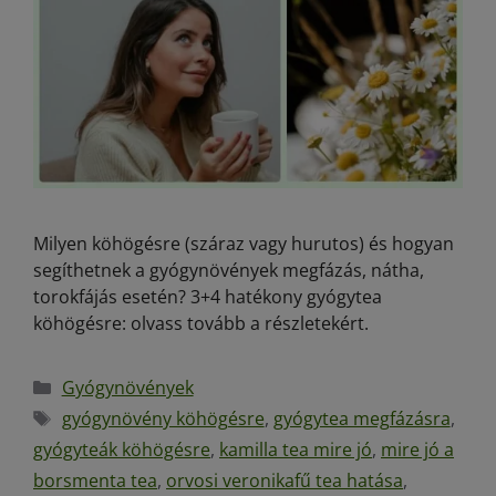
Milyen köhögésre (száraz vagy hurutos) és hogyan
segíthetnek a gyógynövények megfázás, nátha,
torokfájás esetén? 3+4 hatékony gyógytea
köhögésre: olvass tovább a részletekért.
Gyógynövények
gyógynövény köhögésre
,
gyógytea megfázásra
,
gyógyteák köhögésre
,
kamilla tea mire jó
,
mire jó a
borsmenta tea
,
orvosi veronikafű tea hatása
,