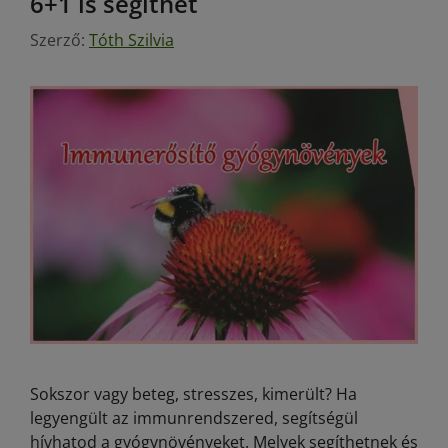
6+1 is segíthet
Szerző:
Tóth Szilvia
Sokszor vagy beteg, stresszes, kimerült? Ha
legyengült az immunrendszered, segítségül
hívhatod a gyógynövényeket. Melyek segíthetnek és