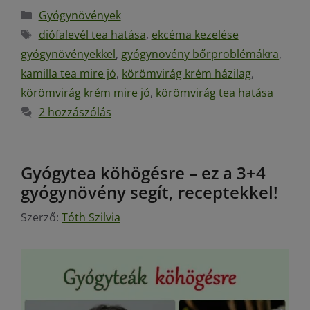
Gyógynövények
diófalevél tea hatása
,
ekcéma kezelése
gyógynövényekkel
,
gyógynövény bőrproblémákra
,
kamilla tea mire jó
,
körömvirág krém házilag
,
körömvirág krém mire jó
,
körömvirág tea hatása
2 hozzászólás
Gyógytea köhögésre – ez a 3+4
gyógynövény segít, receptekkel!
Szerző:
Tóth Szilvia