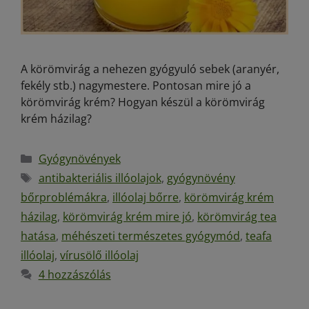
A körömvirág a nehezen gyógyuló sebek (aranyér,
fekély stb.) nagymestere. Pontosan mire jó a
körömvirág krém? Hogyan készül a körömvirág
krém házilag?
Gyógynövények
antibakteriális illóolajok
,
gyógynövény
bőrproblémákra
,
illóolaj bőrre
,
körömvirág krém
házilag
,
körömvirág krém mire jó
,
körömvirág tea
hatása
,
méhészeti természetes gyógymód
,
teafa
illóolaj
,
vírusölő illóolaj
4 hozzászólás