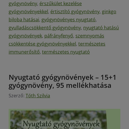
gyógynövény
,
érszűkület kezelése
gyógynövényekkel
,
értisztító gyógynövény
,
ginkgo
biloba hatásai
,
gyógynövényes nyugtató
,
gyulladáscsökkentő gyógynövény
,
nyugtató hatású
gyógynövények
,
páfrányfenyő
,
szemnyomás
csökkentése gyógynövényekkel
,
természetes
immunerősítő
,
természetes nyugtató
Nyugtató gyógynövények – 15+1
gyógynövény, 95 mellékhatása
Szerző:
Tóth Szilvia