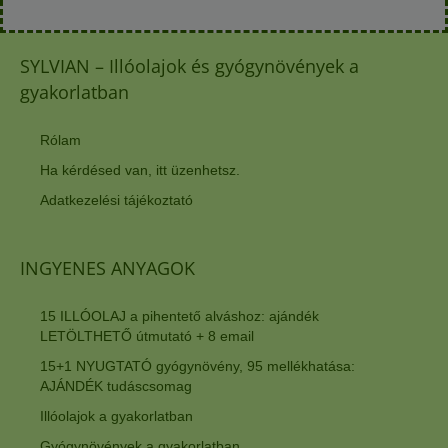
SYLVIAN – Illóolajok és gyógynövények a
gyakorlatban
Rólam
Ha kérdésed van, itt üzenhetsz.
Adatkezelési tájékoztató
INGYENES ANYAGOK
15 ILLÓOLAJ a pihentető alváshoz: ajándék
LETÖLTHETŐ útmutató + 8 email
15+1 NYUGTATÓ gyógynövény, 95 mellékhatása:
AJÁNDÉK tudáscsomag
Illóolajok a gyakorlatban
Gyógynövények a gyakorlatban