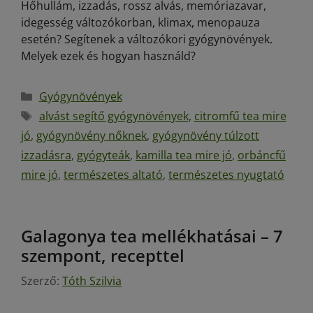
Hőhullám, izzadás, rossz alvás, memóriazavar,
idegesség változókorban, klimax, menopauza
esetén? Segítenek a változókori gyógynövények.
Melyek ezek és hogyan használd?
Gyógynövények
alvást segítő gyógynövények
,
citromfű tea mire
jó
,
gyógynövény nőknek
,
gyógynövény túlzott
izzadásra
,
gyógyteák
,
kamilla tea mire jó
,
orbáncfű
mire jó
,
természetes altató
,
természetes nyugtató
Galagonya tea mellékhatásai – 7
szempont, recepttel
Szerző:
Tóth Szilvia