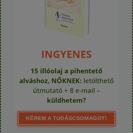
INGYENES
15 illóolaj a pihentető
alváshoz, NŐKNEK:
letölthető
útmutató + 8 e-mail –
küldhetem?
KÉREM A TUDÁSCSOMAGOT!