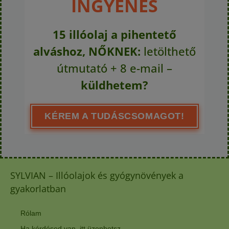
INGYENES
15 illóolaj a pihentető
alváshoz, NŐKNEK:
letölthető
útmutató + 8 e-mail –
küldhetem?
KÉREM A TUDÁSCSOMAGOT!
SYLVIAN – Illóolajok és gyógynövények a
gyakorlatban
Rólam
Ha kérdésed van, itt üzenhetsz.