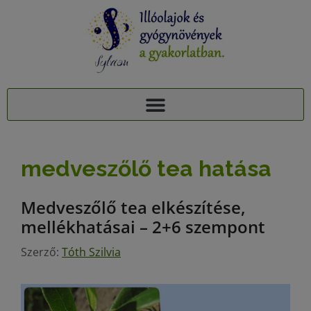
AJÁNDÉK TUDÁSCSOMAG: 15 ILLÓOLAJ A PIHENTETŐ ALVÁSÉRT
15+1 NYUGTATÓ GYÓGYNÖVÉNY, 95 MELLÉKHATÁSA: AJÁNDÉK TUDÁSCSOMAG
medveszőlő tea hatása
Medveszőlő tea elkészítése,
mellékhatásai – 2+6 szempont
Szerző:
Tóth Szilvia