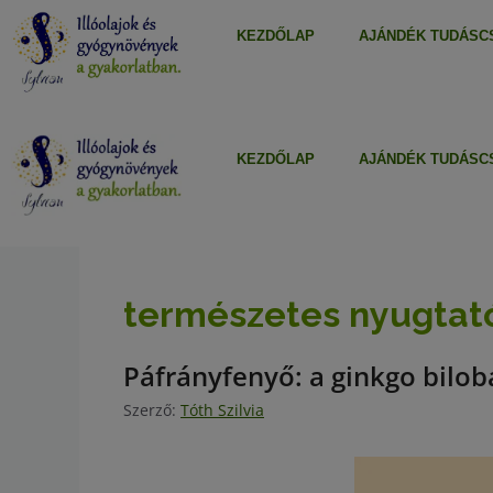
KEZDŐLAP
AJÁNDÉK TUDÁSCS
KEZDŐLAP
AJÁNDÉK TUDÁSCS
természetes nyugtat
Páfrányfenyő: a ginkgo bilob
Szerző:
Tóth Szilvia