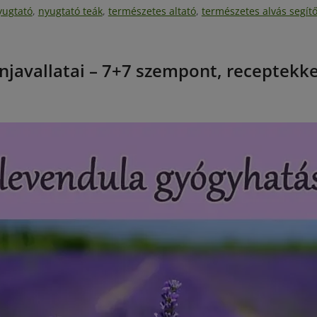
yugtató
,
nyugtató teák
,
természetes altató
,
természetes alvás segít
njavallatai – 7+7 szempont, receptekke