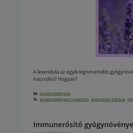
A levendula az egyik legismertebb gyógynöv
használni? Hogyan?
Gyógynövények
gyógynövényes nyugtató
,
levendula hatása
,
te
Immunerősítő gyógynövények 