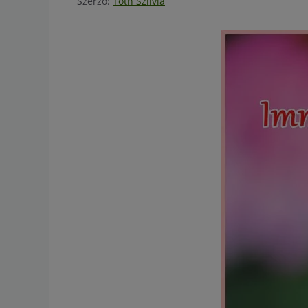
Szerző:
Tóth Szilvia