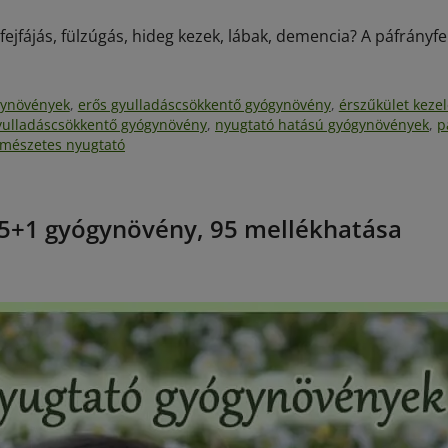
ejfájás, fülzúgás, hideg kezek, lábak, demencia? A páfrányfe
ógynövények
,
erős gyulladáscsökkentő gyógynövény
,
érszűkület keze
yulladáscsökkentő gyógynövény
,
nyugtató hatású gyógynövények
,
p
rmészetes nyugtató
5+1 gyógynövény, 95 mellékhatása