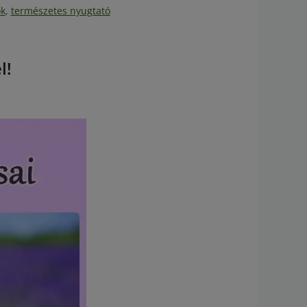
ők
,
természetes nyugtató
l!