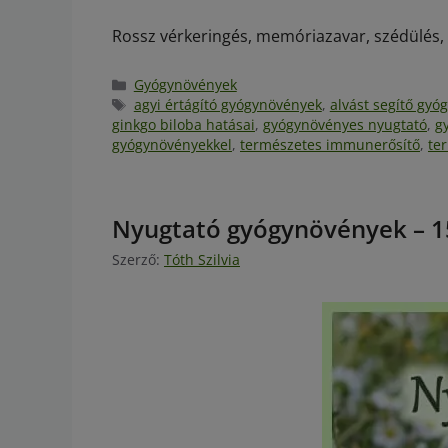
Rossz vérkeringés, memóriazavar, szédülés, f
Gyógynövények
agyi értágító gyógynövények
,
alvást segítő gy
ginkgo biloba hatásai
,
gyógynövényes nyugtató
,
g
gyógynövényekkel
,
természetes immunerősítő
,
te
Nyugtató gyógynövények – 1
Szerző:
Tóth Szilvia