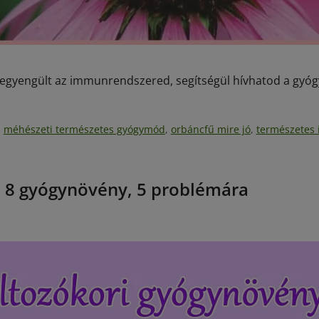
a legyengült az immunrendszered, segítségül hívhatod a gyó
,
méhészeti természetes gyógymód
,
orbáncfű mire jó
,
természetes
– 8 gyógynövény, 5 problémára