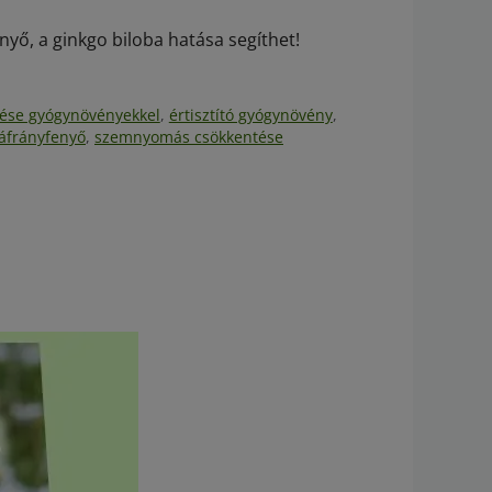
nyő, a ginkgo biloba hatása segíthet!
lése gyógynövényekkel
,
értisztító gyógynövény
,
áfrányfenyő
,
szemnyomás csökkentése