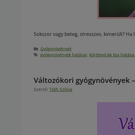
Sokszor vagy beteg, stresszes, kimerült? H
Gyógynövények
gyógynövények hatásai
,
körömvirág tea hatása
Változókori gyógynövények 
Szerző:
Tóth Szilvia