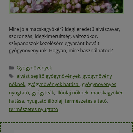
Mire jó a macskagyökér? Idegi eredetű alvászavar,
szorongás, idegkimerültség, változókor,
szívpanaszok kezelésére egyaránt bevált
gyógynövényünk. Hogyan, mire használhatod?
Gyógynövények
alvást segítő gyógynövények
,
gyógynövény
nőknek
,
gyógynövények hatásai
,
gyógynövényes
nyugtató
,
gyógyteák
,
illóolaj nőknek
,
macskagyökér
hatása
,
nyugtató illóolaj
,
természetes altató
,
természetes nyugtató