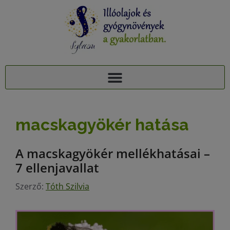
AJÁNDÉK TUDÁSCSOMAG: 15 ILLÓOLAJ A PIHENTETŐ ALVÁSÉRT
15+1 NYUGTATÓ GYÓGYNÖVÉNY, 95 MELLÉKHATÁSA: AJÁNDÉK TUDÁSCSOMAG
macskagyökér hatása
A macskagyökér mellékhatásai –
7 ellenjavallat
Szerző:
Tóth Szilvia