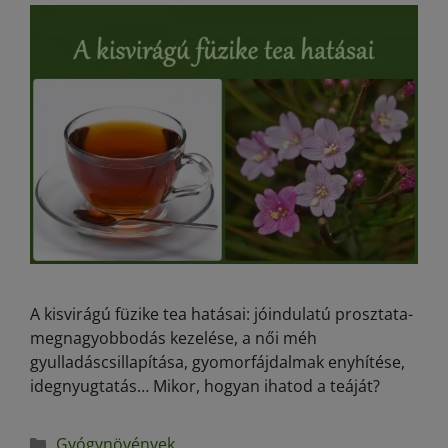
A kisvirágú füzike tea hatásai: jóindulatú prosztata-
megnagyobbodás kezelése, a női méh
gyulladáscsillapítása, gyomorfájdalmak enyhítése,
idegnyugtatás… Mikor, hogyan ihatod a teáját?
Gyógynövények