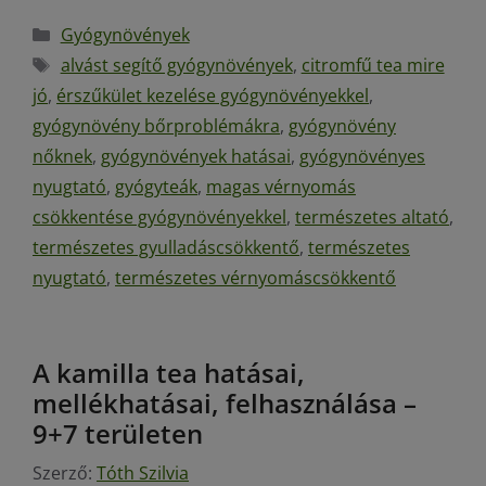
Gyógynövények
alvást segítő gyógynövények
,
citromfű tea mire
jó
,
érszűkület kezelése gyógynövényekkel
,
gyógynövény bőrproblémákra
,
gyógynövény
nőknek
,
gyógynövények hatásai
,
gyógynövényes
nyugtató
,
gyógyteák
,
magas vérnyomás
csökkentése gyógynövényekkel
,
természetes altató
,
természetes gyulladáscsökkentő
,
természetes
nyugtató
,
természetes vérnyomáscsökkentő
A kamilla tea hatásai,
mellékhatásai, felhasználása –
9+7 területen
Szerző:
Tóth Szilvia