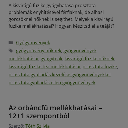
A kisvirágú füzike gyógyhatása prosztata
problémák enyhítésével férfiaknak, de alhasi
görcsöknél nőknek is segíthet. Melyek a kisvirágú
füzike mellékhatásai? Hogyan készítsd el a teáját?
Gyógynövények
gyógynövény nőknek
,
gyógynövények
mellékhatásai
,
gyógyteák
,
kisvirágú füzike nőknek
,
kisvirágú füzike tea mellékhatásai
,
prosztata füzike
,
prosztata gyulladás kezelése gyógynövényekkel
,
prosztatagyulladás ellen gyógynövények
Az orbáncfű mellékhatásai –
12+1 szempontból
Szerző:
Tóth Szilvia