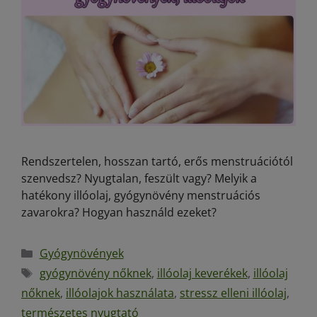
Rendszertelen, hosszan tartó, erős menstruációtól
szenvedsz? Nyugtalan, feszült vagy? Melyik a
hatékony illóolaj, gyógynövény menstruációs
zavarokra? Hogyan használd ezeket?
Gyógynövények
gyógynövény nőknek
,
illóolaj keverékek
,
illóolaj
nőknek
,
illóolajok használata
,
stressz elleni illóolaj
,
természetes nyugtató