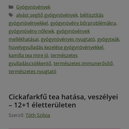
Gyógynövények
alvást segítő gyógynövények
,
béltisztítás
gyógynövényekkel
,
gyógynövény bőrproblémákra
,
gyógynövény nőknek
,
gyógynövények
mellékhatásai
,
gyógynövényes nyugtató
,
gyógyteák
,
hüvelygyulladás kezelése gyógynövényekkel
,
kamilla tea mire jó
,
természetes
gyulladáscsökkentő
,
természetes immunerősítő
,
természetes nyugtató
Cickafarkfű tea hatása, veszélyei
– 12+1 életterületen
Szerző:
Tóth Szilvia