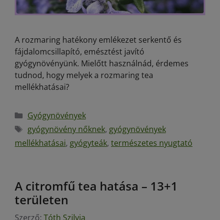
A rozmaring hatékony emlékezet serkentő és
fájdalomcsillapító, emésztést javító
gyógynövényünk. Mielőtt használnád, érdemes
tudnod, hogy melyek a rozmaring tea
mellékhatásai?
Gyógynövények
gyógynövény nőknek
,
gyógynövények
mellékhatásai
,
gyógyteák
,
természetes nyugtató
A citromfű tea hatása – 13+1
területen
Szerző:
Tóth Szilvia