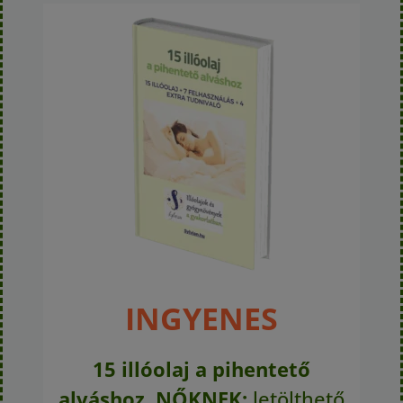
INGYENES
15 illóolaj a pihentető
alváshoz, NŐKNEK:
letölthető