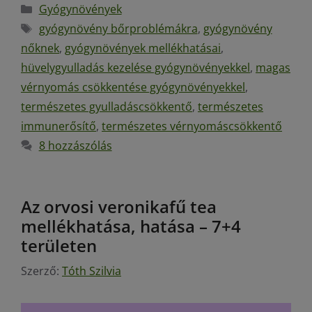
Gyógynövények
gyógynövény bőrproblémákra
,
gyógynövény
nőknek
,
gyógynövények mellékhatásai
,
hüvelygyulladás kezelése gyógynövényekkel
,
magas
vérnyomás csökkentése gyógynövényekkel
,
természetes gyulladáscsökkentő
,
természetes
immunerősítő
,
természetes vérnyomáscsökkentő
8 hozzászólás
Az orvosi veronikafű tea
mellékhatása, hatása – 7+4
területen
Szerző:
Tóth Szilvia