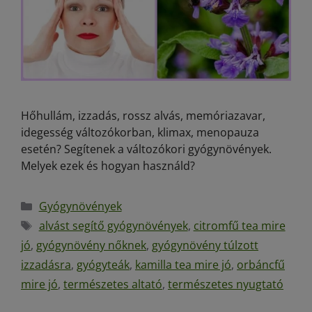
Hőhullám, izzadás, rossz alvás, memóriazavar,
idegesség változókorban, klimax, menopauza
esetén? Segítenek a változókori gyógynövények.
Melyek ezek és hogyan használd?
Gyógynövények
alvást segítő gyógynövények
,
citromfű tea mire
jó
,
gyógynövény nőknek
,
gyógynövény túlzott
izzadásra
,
gyógyteák
,
kamilla tea mire jó
,
orbáncfű
mire jó
,
természetes altató
,
természetes nyugtató