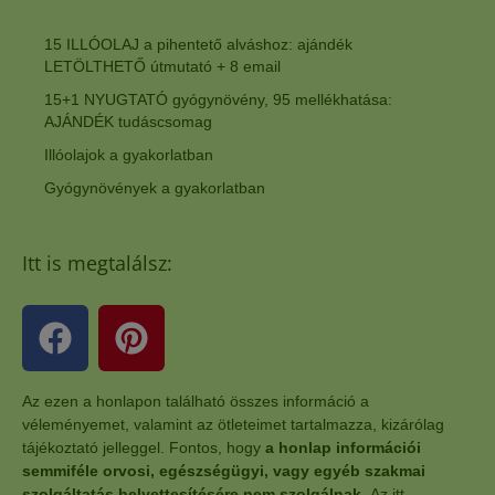
15 ILLÓOLAJ a pihentető alváshoz: ajándék
LETÖLTHETŐ útmutató + 8 email
15+1 NYUGTATÓ gyógynövény, 95 mellékhatása:
AJÁNDÉK tudáscsomag
Illóolajok a gyakorlatban
Gyógynövények a gyakorlatban
Itt is megtalálsz:
Az ezen a honlapon található összes információ a
véleményemet, valamint az ötleteimet tartalmazza, kizárólag
tájékoztató jelleggel. Fontos, hogy
a honlap információi
semmiféle orvosi, egészségügyi, vagy egyéb szakmai
szolgáltatás helyettesítésére nem szolgálnak.
Az itt