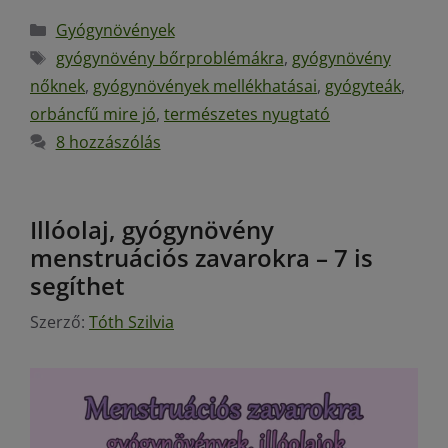
Gyógynövények
gyógynövény bőrproblémákra
,
gyógynövény
nőknek
,
gyógynövények mellékhatásai
,
gyógyteák
,
orbáncfű mire jó
,
természetes nyugtató
8 hozzászólás
Illóolaj, gyógynövény
menstruációs zavarokra – 7 is
segíthet
Szerző:
Tóth Szilvia