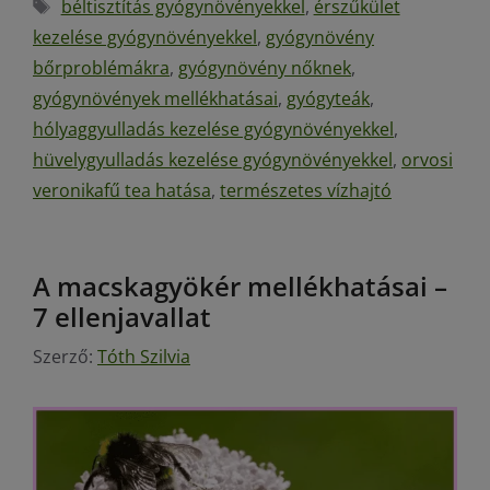
béltisztítás gyógynövényekkel
,
érszűkület
kezelése gyógynövényekkel
,
gyógynövény
bőrproblémákra
,
gyógynövény nőknek
,
gyógynövények mellékhatásai
,
gyógyteák
,
hólyaggyulladás kezelése gyógynövényekkel
,
hüvelygyulladás kezelése gyógynövényekkel
,
orvosi
veronikafű tea hatása
,
természetes vízhajtó
A macskagyökér mellékhatásai –
7 ellenjavallat
Szerző:
Tóth Szilvia