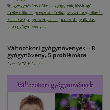
gyógynövény nőknek
,
gyógyteák
,
kisvirágú
füzike nőknek
,
prosztata füzike
,
prosztata gyulladás
kezelése gyógynövényekkel
,
prosztatagyulladás
ellen gyógynövények
Változókori gyógynövények – 8
gyógynövény, 5 problémára
Szerző:
Tóth Szilvia