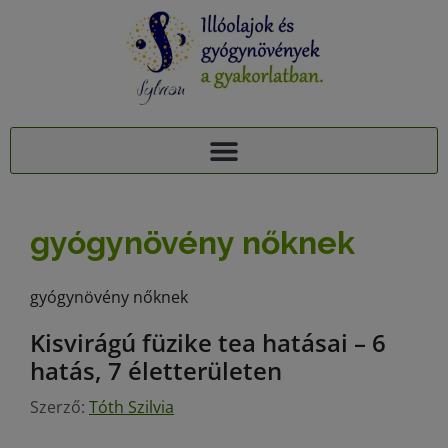
AJÁNDÉK TUDÁSCSOMAG: 15 ILLÓOLAJ A PIHENTETŐ ALVÁSÉRT
15+1 NYUGTATÓ GYÓGYNÖVÉNY, 95 MELLÉKHATÁSA: AJÁNDÉK TUDÁSCSOMAG
gyógynövény nőknek
gyógynövény nőknek
Kisvirágú füzike tea hatásai – 6
hatás, 7 életterületen
Szerző:
Tóth Szilvia