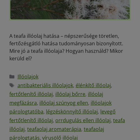
A teafa illóolaj hatása – népszerűsége töretlen,
fertőzésgátló hatása tudományosan bizonyított.
Mire jó a teafa illóolaja? Hogyan használd? Mikor
kerüld el?
Illóolajok
antibakteriális illóolajok
,
élénkítő illóolaj
,
fertőtlenítő illóolaj
,
illóolaj bőrre
,
illóolaj
megfázásra
,
illóolaj szúnyog ellen
,
illóolajok
párologtatóba
,
légzéskönnyítő illóolaj
,
levegő
fertőtlenítő illóolaj
,
orrdugulás ellen illóolaj
,
teafa
illóolaj
,
teafaolaj aromaterápia
,
teafaolaj
párologtatás
,
vírusölő illóolaj