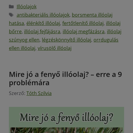
Illóolajok
antibakteriális illóolajok
,
borsmenta illóolaj
hatása
,
élénkítő illóolaj
,
fertőtlenítő illóolaj
,
illóolaj
bőrre
,
illóolaj fejfájásra
,
illóolaj megfázásra
,
illóolaj
szúnyog ellen
,
légzéskönnyítő illóolaj
,
orrdugulás
ellen illóolaj
,
vírusölő illóolaj
Mire jó a fenyő illóolaj? – erre a 9
problémára
Szerző:
Tóth Szilvia