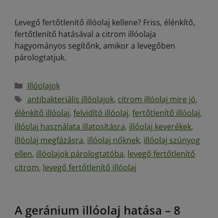
Levegő fertőtlenítő illóolaj kellene? Friss, élénkítő,
fertőtlenítő hatásával a citrom illóolaja
hagyományos segítőnk, amikor a levegőben
párologtatjuk.
Illóolajok
antibakteriális illóolajok
,
citrom illóolaj mire jó
,
élénkítő illóolaj
,
felvidító illóolaj
,
fertőtlenítő illóolaj
,
illóolaj használata illatosításra
,
illóolaj keverékek
,
illóolaj megfázásra
,
illóolaj nőknek
,
illóolaj szúnyog
ellen
,
illóolajok párologtatóba
,
levegő fertőtlenítő
citrom
,
levegő fertőtlenítő illóolaj
A geránium illóolaj hatása – 8