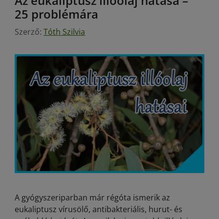
Az eukaliptusz illóolaj hatása –
25 problémára
Szerző:
Tóth Szilvia
A gyógyszeriparban már régóta ismerik az
eukaliptusz vírusölő, antibakteriális, hurut- és