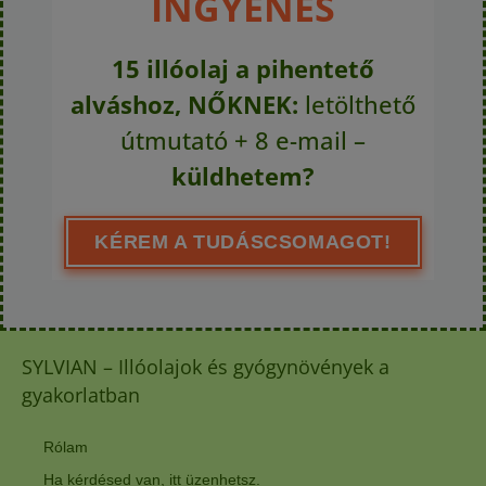
INGYENES
15 illóolaj a pihentető
alváshoz, NŐKNEK:
letölthető
útmutató + 8 e-mail –
küldhetem?
KÉREM A TUDÁSCSOMAGOT!
SYLVIAN – Illóolajok és gyógynövények a
gyakorlatban
Rólam
Ha kérdésed van, itt üzenhetsz.