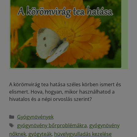
A körömvirág tea hatása széles körben ismert és
elismert. Hova, hogyan, mikor használhatod a
hivatalos és a népi orvoslás szerint?
Gyógynövények
gyógynövény bőrproblémákra
,
gyógynövény
nőknek
,
gyógyteák
,
hüvelygyulladás kezelése