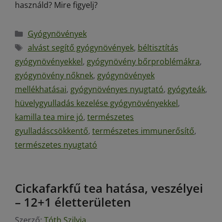
használd? Mire figyelj?
Gyógynövények
alvást segítő gyógynövények
,
béltisztítás
gyógynövényekkel
,
gyógynövény bőrproblémákra
,
gyógynövény nőknek
,
gyógynövények
mellékhatásai
,
gyógynövényes nyugtató
,
gyógyteák
,
hüvelygyulladás kezelése gyógynövényekkel
,
kamilla tea mire jó
,
természetes
gyulladáscsökkentő
,
természetes immunerősítő
,
természetes nyugtató
Cickafarkfű tea hatása, veszélyei
– 12+1 életterületen
Szerző:
Tóth Szilvia