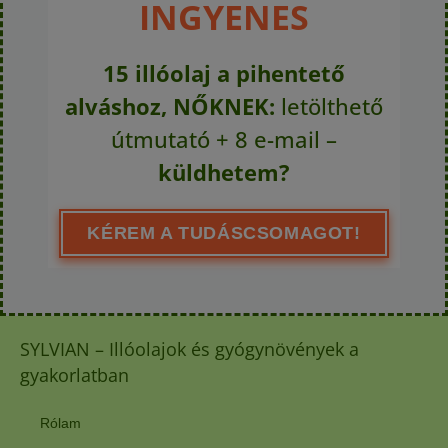
INGYENES
15 illóolaj a pihentető
alváshoz, NŐKNEK:
letölthető
útmutató + 8 e-mail –
küldhetem?
KÉREM A TUDÁSCSOMAGOT!
SYLVIAN – Illóolajok és gyógynövények a
gyakorlatban
Rólam