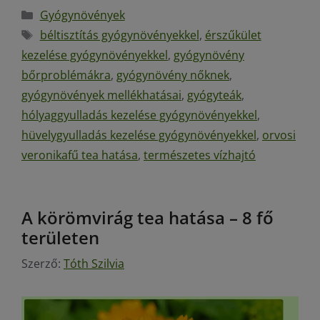
Gyógynövények
béltisztítás gyógynövényekkel
,
érszűkület
kezelése gyógynövényekkel
,
gyógynövény
bőrproblémákra
,
gyógynövény nőknek
,
gyógynövények mellékhatásai
,
gyógyteák
,
hólyaggyulladás kezelése gyógynövényekkel
,
hüvelygyulladás kezelése gyógynövényekkel
,
orvosi
veronikafű tea hatása
,
természetes vízhajtó
A körömvirág tea hatása – 8 fő
területen
Szerző:
Tóth Szilvia