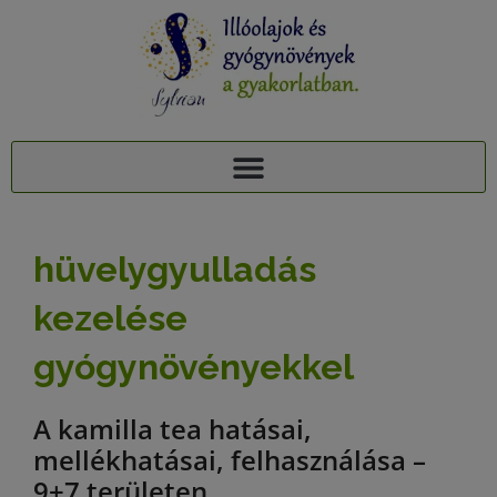
AJÁNDÉK TUDÁSCSOMAG: 15 ILLÓOLAJ A PIHENTETŐ ALVÁSÉRT
15+1 NYUGTATÓ GYÓGYNÖVÉNY, 95 MELLÉKHATÁSA: AJÁNDÉK TUDÁSCSOMAG
hüvelygyulladás
kezelése
gyógynövényekkel
A kamilla tea hatásai,
mellékhatásai, felhasználása –
9+7 területen