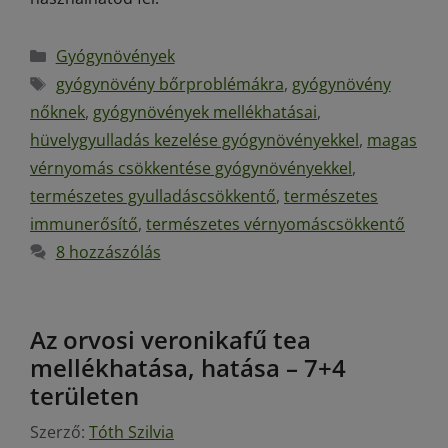
Gyógynövények
gyógynövény bőrproblémákra
,
gyógynövény
nőknek
,
gyógynövények mellékhatásai
,
hüvelygyulladás kezelése gyógynövényekkel
,
magas
vérnyomás csökkentése gyógynövényekkel
,
természetes gyulladáscsökkentő
,
természetes
immunerősítő
,
természetes vérnyomáscsökkentő
8 hozzászólás
Az orvosi veronikafű tea
mellékhatása, hatása – 7+4
területen
Szerző:
Tóth Szilvia