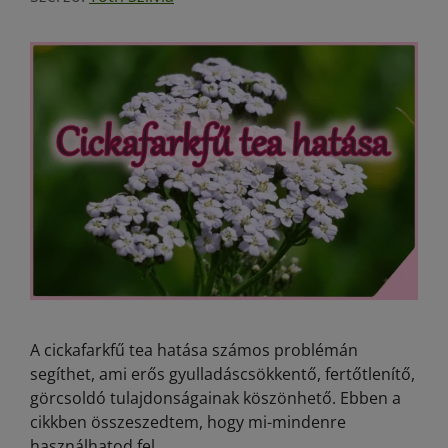
A cickafarkfű tea hatása számos problémán
segíthet, ami erős gyulladáscsökkentő, fertőtlenítő,
görcsoldó tulajdonságainak köszönhető. Ebben a
cikkben összeszedtem, hogy mi-mindenre
használhatod fel.