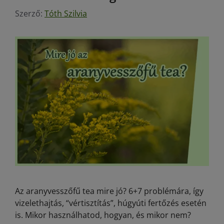
Szerző:
Tóth Szilvia
Az aranyvesszőfű tea mire jó? 6+7 problémára, így
vizelethajtás, “vértisztítás”, húgyúti fertőzés esetén
is. Mikor használhatod, hogyan, és mikor nem?