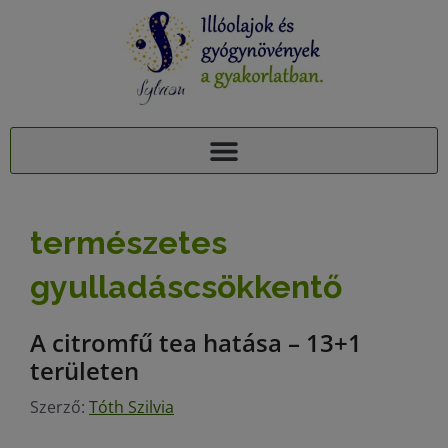
AJÁNDÉK TUDÁSCSOMAG: 15 ILLÓOLAJ A PIHENTETŐ ALVÁSÉRT
15+1 NYUGTATÓ GYÓGYNÖVÉNY, 95 MELLÉKHATÁSA: AJÁNDÉK TUDÁSCSOMAG
természetes
gyulladáscsökkentő
A citromfű tea hatása – 13+1
területen
Szerző:
Tóth Szilvia