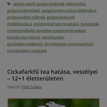
alvást segítő gyógynövények
,
béltisztítás
gyógynövényekkel
,
gyógynövény bőrproblémákra
,
gyógynövény nőknek
,
gyógynövények
mellékhatásai
,
gyógynövényes nyugtató
,
gyógyteák
,
hüvelygyulladás kezelése gyógynövényekkel
,
kamilla tea mire jó
,
természetes
gyulladáscsökkentő
,
természetes immunerősítő
,
természetes nyugtató
Cickafarkfű tea hatása, veszélyei
– 12+1 életterületen
Szerző:
Tóth Szilvia