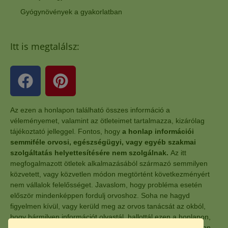
Gyógynövények a gyakorlatban
Itt is megtalálsz:
Az ezen a honlapon található összes információ a
véleményemet, valamint az ötleteimet tartalmazza, kizárólag
tájékoztató jelleggel. Fontos, hogy
a honlap információi
semmiféle orvosi, egészségügyi, vagy egyéb szakmai
szolgáltatás helyettesítésére nem szolgálnak.
Az itt
megfogalmazott ötletek alkalmazásából származó semmilyen
közvetett, vagy közvetlen módon megtörtént következményért
nem vállalok felelősséget. Javaslom, hogy probléma esetén
először mindenképpen fordulj orvoshoz. Soha ne hagyd
figyelmen kívül, vagy kerüld meg az orvos tanácsát az okból,
hogy bármilyen információt olvastál, hallottál ezen a honlapon,
vagy a honlaphoz kapcsolódó, egyéb más oldalon, anyagokon.