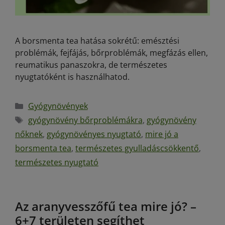
A borsmenta tea hatása sokrétű: emésztési
problémák, fejfájás, bőrproblémák, megfázás ellen,
reumatikus panaszokra, de természetes
nyugtatóként is használhatod.
Gyógynövények
gyógynövény bőrproblémákra
,
gyógynövény
nőknek
,
gyógynövényes nyugtató
,
mire jó a
borsmenta tea
,
természetes gyulladáscsökkentő
,
természetes nyugtató
Az aranyvesszőfű tea mire jó? –
6+7 területen segíthet