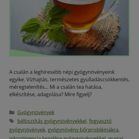
A csalán a leghíresebb népi gyógynövényeink
egyike. Vízhajtás, természetes gyulladáscsökkentés,
méregtelenítés… Mi a csalán tea hatása,
elkészítése, adagolása? Mire figyelj?
Gyógynövények
béltisztítás gyógynövényekkel
,
fogyasztó
gyógynövények
,
gyógynövény bőrproblémákra
,
inkontinencia kezelése gyógynövényekkel
,
magas