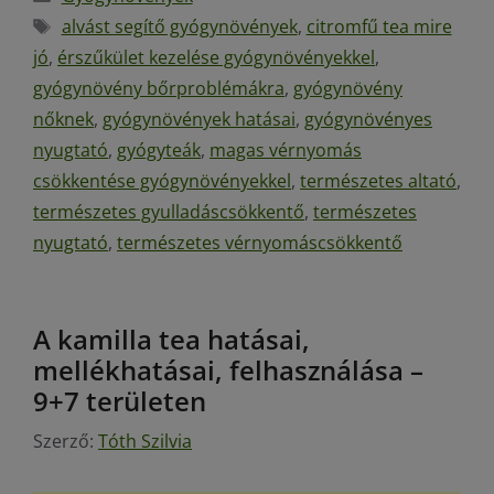
alvást segítő gyógynövények
,
citromfű tea mire
jó
,
érszűkület kezelése gyógynövényekkel
,
gyógynövény bőrproblémákra
,
gyógynövény
nőknek
,
gyógynövények hatásai
,
gyógynövényes
nyugtató
,
gyógyteák
,
magas vérnyomás
csökkentése gyógynövényekkel
,
természetes altató
,
természetes gyulladáscsökkentő
,
természetes
nyugtató
,
természetes vérnyomáscsökkentő
A kamilla tea hatásai,
mellékhatásai, felhasználása –
9+7 területen
Szerző:
Tóth Szilvia