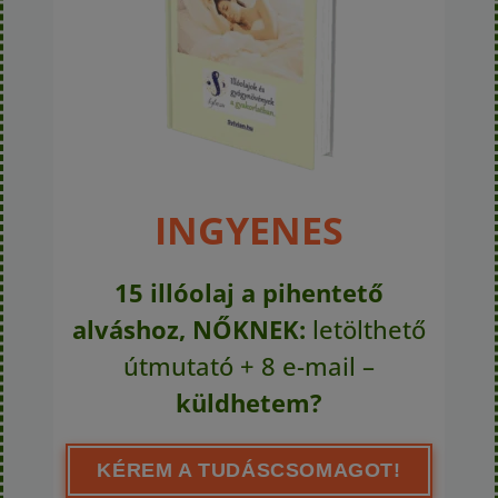
INGYENES
15 illóolaj a pihentető
alváshoz, NŐKNEK:
letölthető
útmutató + 8 e-mail –
küldhetem?
KÉREM A TUDÁSCSOMAGOT!