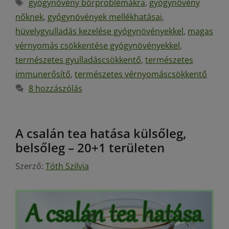
gyógynövény bőrproblémákra
,
gyógynövény
nőknek
,
gyógynövények mellékhatásai
,
hüvelygyulladás kezelése gyógynövényekkel
,
magas
vérnyomás csökkentése gyógynövényekkel
,
természetes gyulladáscsökkentő
,
természetes
immunerősítő
,
természetes vérnyomáscsökkentő
8 hozzászólás
A csalán tea hatása külsőleg,
belsőleg – 20+1 területen
Szerző:
Tóth Szilvia