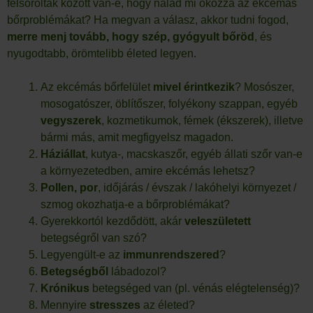
felsoroltak között van-e, hogy nálad mi okozza az ekcémás
bőrproblémákat? Ha megvan a válasz, akkor tudni fogod,
merre menj tovább, hogy szép, gyógyult bőröd
, és
nyugodtabb, örömtelibb életed legyen.
Az ekcémás bőrfelület
mivel érintkezik
? Mosószer,
mosogatószer, öblítőszer, folyékony szappan, egyéb
vegyszerek
, kozmetikumok, fémek (ékszerek), illetve
bármi más, amit megfigyelsz magadon.
Háziállat
, kutya-, macskaszőr, egyéb állati szőr van-e
a környezetedben, amire ekcémás lehetsz?
Pollen, por
, időjárás / évszak / lakóhelyi környezet /
szmog okozhatja-e a bőrproblémákat?
Gyerekkortól kezdődött, akár
veleszületett
betegségről van szó?
Legyengült-e az
immunrendszered
?
Betegségből
lábadozol?
Krónikus
betegséged van (pl. vénás elégtelenség)?
Mennyire
stresszes
az életed?