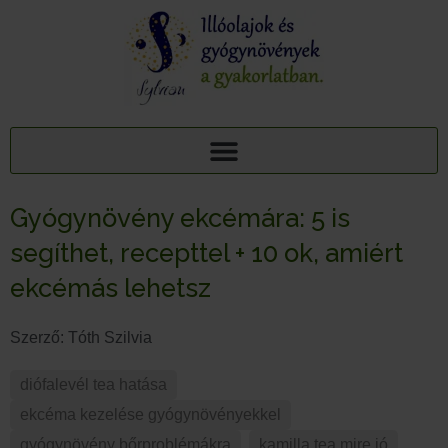
AJÁNDÉK TUDÁSCSOMAG: 15 ILLÓOLAJ A PIHENTETŐ ALVÁSÉRT
15+1 NYUGTATÓ GYÓGYNÖVÉNY, 95 MELLÉKHATÁSA: AJÁNDÉK TUDÁSCSOMAG
Gyógynövény ekcémára: 5 is
segíthet, recepttel + 10 ok, amiért
ekcémás lehetsz
Szerző:
Tóth Szilvia
diófalevél tea hatása
,
ekcéma kezelése gyógynövényekkel
,
gyógynövény bőrproblémákra
,
kamilla tea mire jó
,