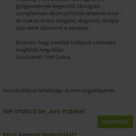
gyógynövények kiegészítő, támogató
szerepkörben alkalmazhatóak lehetnek majd –
de csak az orvosi vizsgálat, diagnózis, terápia
után lehet bármerre is elindulni.
Kívánom, hogy mielőbb találjatok számodra
megfelelő megoldást.
Üdvözlettel: Tóth Szilvia
Hozzászólások lehetősége itt nem engedélyezett.
Ide írhatod be, ami érdekel:
KERESÉS
Mire keresel megoldást?