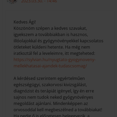
2023.03.30. - 14:46
Kedves Ági!
Köszönöm szépen a kedves szavakat,
igyekszem a továbbiakban is hasznos,
illóolajokkal és gyógynövényekkel kapcsolatos
ötleteket küldeni hetente. Ha még nem
iratkoztál fel a leveleimre, itt megteheted:
https://sylvian.hu/nyugtato-gyogynoveny-
mellekhatasai-ajandek-tudascsomag/
A kérdésed szerintem egyértelműen
egészségügyi, szakorvosi kivizsgálást,
diagnózist és terápiát igényel, így én erre
sajnos nem tudok neked gyógynövényes
megoldást ajánlani. Mindenképpen az
orvosoddal kell megbeszélned a továbbiakat!
Ha pedig ő is előzetesen beleegyezik, a