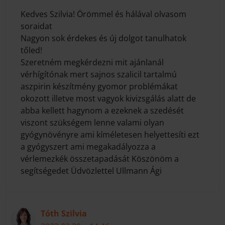
Kedves Szilvia! Örömmel és hálával olvasom
soraidat
Nagyon sok érdekes és új dolgot tanulhatok
tőled!
Szeretném megkérdezni mit ajánlanál
vérhígítónak mert sajnos szalicil tartalmú
aszpirin készítmény gyomor problémákat
okozott illetve most vagyok kivizsgálás alatt de
abba kellett hagynom a ezeknek a szedését
viszont szükségem lenne valami olyan
gyógynövényre ami kíméletesen helyettesíti ezt
a gyógyszert ami megakadályozza a
vérlemezkék összetapadását Köszönöm a
segítségedet Üdvözlettel Ullmann Ági
Tóth Szilvia