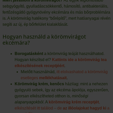
Miért javaslom a körömvirágot?
Az egyik legfontosabb
sebgyógyító, gyulladáscsökkentő, hámosító, antibakteriális,
fertőzésgátló gyógynövény ekcémára és más bőrproblémára
is. A körömvirág hatékony “bőrépítő”, mert hatóanyagai révén
segíti az új, ép bőrfelület kialakítását.
Hogyan használd a körömvirágot
ekcémára?
Borogatásként
a körömvirág teáját használhatod.
Hogyan készítsd el?
Kattints ide a körömvirág tea
elkészítésének receptjéért
.
Mielőtt használnád,
itt elolvashatod a körömvirág
esetleges
mellékhatásait
.
Körömvirág krém, kenőcs
házilag: mint a nehezen
gyógyuló sebek, így az ekcéma ápolója, egyszerűen,
gyorsan elkészítheted otthon is,
minőségi
alapanyagokból
. A
körömvirág krém receptjét
,
elkészítését itt találod – de
az illóolajokat hagyd ki
a