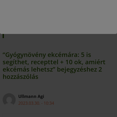
kapcsolatban
ide kattintva találod meg.
Ha a
gyógynövények
érdekelnek, róluk
itt
olvashatsz bővebben.
“Gyógynövény ekcémára: 5 is
segíthet, recepttel + 10 ok, amiért
ekcémás lehetsz” bejegyzéshez 2
hozzászólás
Ullmann Agi
2023.03.30. - 10:34