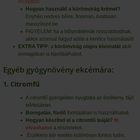
receptből!
Hogyan használd a körömvirág krémet?
Enyhén nedves bőrre, finoman, óvatosan
masszírozd be.
FIGYELEM: ha a bőrproblémák rosszabbodnak,
akkor azonnal
hagyd abba
a kenőcs használatát!
EXTRA TIPP:
a
körömvirág olajos kivonatát
akár
önmagában is kipróbálhatod.
Egyéb gyógynövény ekcémára:
1. Citromfű
A citromfű gyengéden nyugtatja az érzékeny, fájó
bőrfelületet.
Borogatás, fürdő
formájában is használhatod.
Hogyan készítsd el a citromfű teáját?
Itt
olvashatod
a részleteket.
Érzékeny bőr esetén különösen fontos tudni,