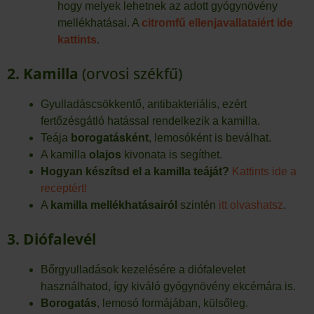
hogy melyek lehetnek az adott gyógynövény
mellékhatásai. A
citromfű ellenjavallataiért ide
kattints
.
2. Kamilla
(orvosi székfű)
Gyulladáscsökkentő, antibakteriális, ezért
fertőzésgátló hatással rendelkezik a kamilla.
Teája
borogatásként
, lemosóként is beválhat.
A kamilla
olajos
kivonata is segíthet.
Hogyan készítsd el a kamilla teáját?
Kattints ide a
receptért!
A
kamilla mellékhatásairól
szintén
itt olvashatsz
.
3. Diófalevél
Bőrgyulladások kezelésére a diófalevelet
használhatod, így kiváló gyógynövény ekcémára is.
Borogatás
, lemosó formájában, külsőleg.