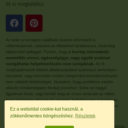
Itt is megtalálsz:
Az ezen a honlapon található összes információ a
véleményemet, valamint az ötleteimet tartalmazza, kizárólag
tájékoztató jelleggel. Fontos, hogy
a honlap információi
semmiféle orvosi, egészségügyi, vagy egyéb szakmai
szolgáltatás helyettesítésére nem szolgálnak.
Az itt
megfogalmazott ötletek alkalmazásából származó semmilyen
közvetett, vagy közvetlen módon megtörtént következményért
nem vállalok felelősséget. Javaslom, hogy probléma esetén
először mindenképpen fordulj orvoshoz. Soha ne hagyd
figyelmen kívül, vagy kerüld meg az orvos tanácsát az okból,
hogy bármilyen információt olvastál, hallottál ezen a honlapon,
vagy a honlaphoz kapcsolódó, egyéb más oldalon, anyagokon.
Ez a weboldal cookie-kat használ, a
zökkenőmentes böngészéshez.
Részletek
SYLVIAN.HU – A honlap tartalmát szerzői jog védi. A honlap