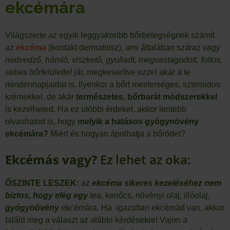
ekcémára
Világszerte az egyik leggyakoribb bőrbetegségnek számít
az
ekcéma
(kontakt dermatitisz), ami általában
száraz vagy
nedvedző, hámló, viszkető, gyulladt, megvastagodott, foltos,
sebes bőrfelülettel
jár, megkeserítve ezzel akár a te
mindennapjaidat is. Ilyenkor a bőrt mesterséges, szteroidos
krémekkel, de akár
természetes,
bőrbarát módszerekkel
is kezelheted. Ha ez utóbbi érdekel, akkor lentebb
olvashatod is, hogy
melyik a hatásos gyógynövény
ekcémára?
Miért és hogyan ápolhatja a bőrödet?
Ekcémás vagy?
Ez lehet az oka:
ŐSZINTE LESZEK:
az
ekcéma sikeres kezeléséhez nem
biztos, hogy elég
egy
tea, kenőcs, növényi olaj, illóolaj,
gyógynövény
ekcémára. Ha igazoltan ekcémád van, akkor
találd meg a választ az alábbi kérdésekre! Vajon a