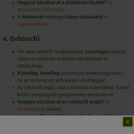
Hogyan készítsd el a diófalevél főzetét?
Itt
olvashatod a receptet.
A
diófalevél
esetleges
káros hatásairól
itt
tájékozódhatsz
.
4. Orbáncfű
Ha idegi eredetű nyugtalanság,
szorongás
okozza
nálad az ekcémát, érdemes kipróbálnod az
orbáncfüvet.
Külsőleg
,
belsőleg
(szorongás esetén) egyaránt –
ha az orvosod ezt előzetesen jóváhagyja!
Az orbáncfű teája, olajos kivonata is beválhat, hiszen
kiváló sebgyógyító gyógynövény ekcémára is.
Hogyan készítsd el az orbáncfű teáját?
Itt
olvashatod
a választ.
Az
orbáncfű mellékhatásairól, ellenjavallatairól,
szintén
itt találsz
bővebb információt.