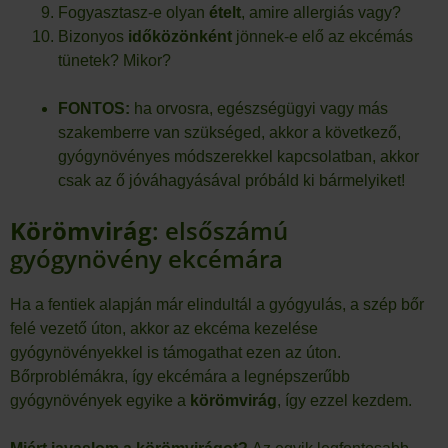
Fogyasztasz-e olyan
ételt
, amire allergiás vagy?
Bizonyos
időközönként
jönnek-e elő az ekcémás
tünetek? Mikor?
FONTOS:
ha orvosra, egészségügyi vagy más
szakemberre van szükséged, akkor a következő,
gyógynövényes módszerekkel kapcsolatban, akkor
csak az ő jóváhagyásával próbáld ki bármelyiket!
Körömvirág
: elsőszámú
gyógynövény ekcémára
Ha a fentiek alapján már elindultál a gyógyulás, a szép bőr
felé vezető úton, akkor az ekcéma kezelése
gyógynövényekkel is támogathat ezen az úton.
Bőrproblémákra, így ekcémára a legnépszerűbb
gyógynövények egyike a
körömvirág
, így ezzel kezdem.