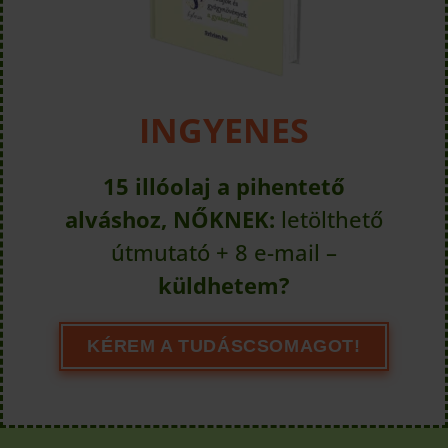
INGYENES
15 illóolaj a pihentető
alváshoz, NŐKNEK:
letölthető
útmutató + 8 e-mail –
küldhetem?
KÉREM A TUDÁSCSOMAGOT!