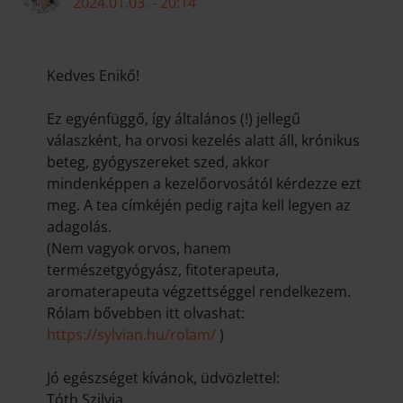
2024.01.03. - 20:14
Kedves Enikő!
Ez egyénfüggő, így általános (!) jellegű
válaszként, ha orvosi kezelés alatt áll, krónikus
beteg, gyógyszereket szed, akkor
mindenképpen a kezelőorvosától kérdezze ezt
meg. A tea címkéjén pedig rajta kell legyen az
adagolás.
(Nem vagyok orvos, hanem
természetgyógyász, fitoterapeuta,
aromaterapeuta végzettséggel rendelkezem.
Rólam bővebben itt olvashat:
https://sylvian.hu/rolam/
)
Jó egészséget kívánok, üdvözlettel:
Tóth Szilvia