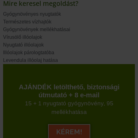
Mire keresel megoldást?
Gyógynövényes nyugtatók
Természetes vízhajtók
Gyógynövények mellékhatásai
Vírusölő illóolajok
Nyugtató illóolajok
Illóolajok párologtatóba
Levendula illóolaj hatása
AJÁNDÉK letölthető, biztonsági
útmutató + 8 e-mail
15 + 1 nyugtató gyógynövény, 95
mellékhatása
KÉREM!