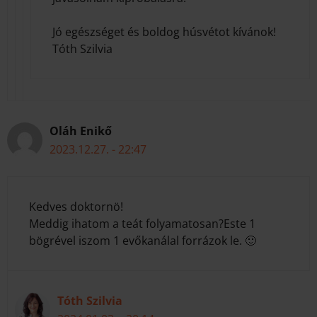
Jó egészséget és boldog húsvétot kívánok!
Tóth Szilvia
Oláh Enikő
2023.12.27. - 22:47
Kedves doktornö!
Meddig ihatom a teát folyamatosan?Este 1
bögrével iszom 1 evőkanálal forrázok le. 🙂
Tóth Szilvia