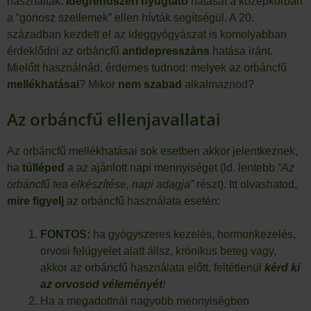
használták.
Idegrendszeri nyugtató
hatását a középkorban
a “gonosz szellemek” ellen hívták segítségül. A 20.
században kezdett el az ideggyógyászat is komolyabban
érdeklődni az orbáncfű
antidepresszáns
hatása iránt.
Mielőtt használnád, érdemes tudnod: melyek az orbáncfű
mellékhatásai
? Mikor
nem szabad
alkalmaznod?
Az orbáncfű ellenjavallatai
Az orbáncfű mellékhatásai sok esetben akkor jelentkeznek,
ha
túlléped
a az ajánlott napi mennyiséget (ld. lentebb
“Az
orbáncfű tea elkészítése, napi adagja”
részt). Itt olvashatod,
mire figyelj
az orbáncfű használata esetén:
FONTOS:
ha gyógyszeres kezelés, hormonkezelés,
orvosi felügyelet alatt állsz, krónikus beteg vagy,
akkor az orbáncfű használata előtt, feltétlenül
kérd ki
az
orvosod
véleményét
!
Ha a megadottnál nagyobb mennyiségben