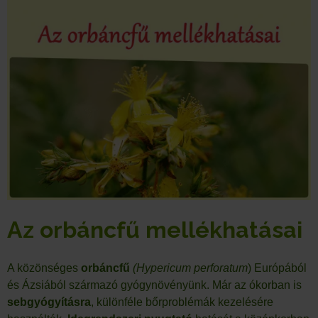
Az orbáncfű mellékhatásai
A közönséges
orbáncfű
(Hypericum perforatum
) Európából
és Ázsiából származó gyógynövényünk. Már az ókorban is
sebgyógyításra
, különféle bőrproblémák kezelésére