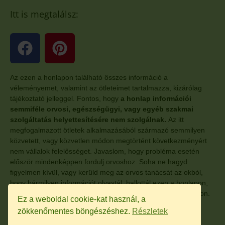
Itt is megtalálsz:
Az ezen a honlapon található összes információ a
véleményemet, valamint az ötleteimet tartalmazza, kizárólag
tájékoztató jelleggel. Fontos, hogy
a honlap információi
semmiféle orvosi, egészségügyi, vagy egyéb szakmai
szolgáltatás helyettesítésére nem szolgálnak.
Az itt
megfogalmazott ötletek alkalmazásából származó semmilyen
közvetett, vagy közvetlen módon megtörtént következményért
nem vállalok felelősséget. Javaslom, hogy probléma esetén
először mindenképpen fordulj orvoshoz. Soha ne hagyd
figyelmen kívül, vagy kerüld meg az orvos tanácsát az okból,
hogy bármilyen információt olvastál, hallottál ezen a honlapon,
vagy a honlaphoz kapcsolódó, egyéb más oldalon, anyagokon.
Ez a weboldal cookie-kat használ, a
zökkenőmentes böngészéshez.
Részletek