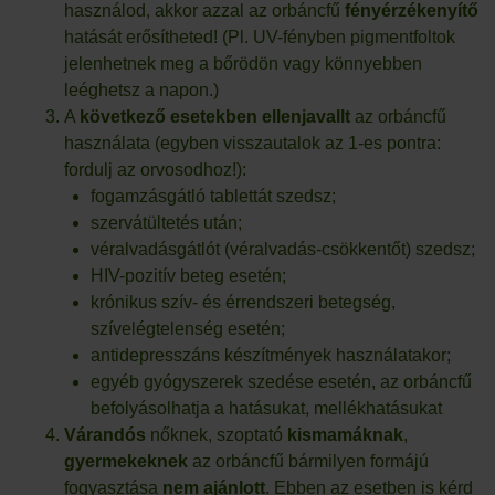
használod, akkor azzal az orbáncfű
fényérzékenyítő
hatását erősítheted! (Pl. UV-fényben pigmentfoltok
jelenhetnek meg a bőrödön vagy könnyebben
leéghetsz a napon.)
A
következő esetekben
ellenjavallt
az orbáncfű
használata (egyben visszautalok az 1-es pontra:
fordulj az orvosodhoz!):
fogamzásgátló tablettát szedsz;
szervátültetés után;
véralvadásgátlót (véralvadás-csökkentőt) szedsz;
HIV-pozitív beteg esetén;
krónikus szív- és érrendszeri betegség,
szívelégtelenség esetén;
antidepresszáns készítmények használatakor;
egyéb gyógyszerek szedése esetén, az orbáncfű
befolyásolhatja a hatásukat, mellékhatásukat
Várandós
nőknek, szoptató
kismamáknak
,
gyermekeknek
az orbáncfű bármilyen formájú
fogyasztása
nem ajánlott
. Ebben az esetben is kérd