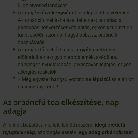
ki az orvosod tanácsát!
Az
egyéni
érzékenységet
mindig vedd figyelembe!
Az orbáncfű mellékhatásai lehetnek: bőrirritáció,
pirosodás, fényérzékenyítő hatás, egyéb kellemetlen
tünet esetén azonnal hagyd abba az orbáncfű
használatát!
Az orbáncfű mellékhatásai
egyéb
esetben
is
előfordulhatnak: gyomorproblémák, szédülés,
hányinger, nyugtalanság, alvászavar, fejfájás, egyéb
allergiás reakciók.
+ Még egyszer hangsúlyozom:
ne lépd túl
az ajánlott
napi mennyiséget!
Az orbáncfű tea
elkészítése
, napi
adagja
A fentiek betartása mellett, felnőtt részére,
idegi eredetű
nyugtalanság
, szorongás esetén,
egy adag orbáncfű teát