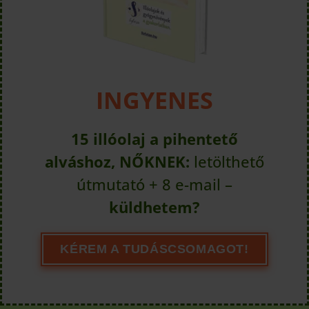
INGYENES
15 illóolaj a pihentető
alváshoz, NŐKNEK:
letölthető
útmutató + 8 e-mail –
küldhetem?
KÉREM A TUDÁSCSOMAGOT!