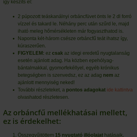
így készíts el:
2 púpozott teáskanálnyi orbáncfüvet önts le 2 dl forró
vízzel és takard le. Néhány perc után szűrd le, majd
iható meleg hőmérsékleten már fogyaszthatod is.
Naponta két-három csésze orbáncfű teát ihatsz így,
kúraszerűen.
FIGYELEM:
ez
csak
az idegi eredetű nyugtalanság
esetén ajánlott adag. Ha közben epehólyag-
bántalmakkal, gyomorfekéllyel, egyéb krónikus
betegségben is szenvedsz, ez az adag
nem
az
ajánlott mennyiség neked!
További részleteket, a
pontos
adagokat
ide kattintva
olvashatod részletesen.
Az orbáncfű mellékhatásai mellett,
ez is érdekelhet:
Összegyűjtöttem
15 nyugtató illóolajat
hatásaik,