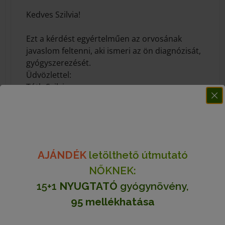
Kedves Szilvia!
Ezt a kérdést egyértelműen az orvosának
javaslom feltenni, aki ismeri az ön diagnózisát,
gyógyszerezését.
Üdvözlettel:
Tóth Szilvia
Huszné Engler Zita
2023.04.06. - 17:05
AJÁNDÉK
letölthető útmutató
NŐKNEK:
Üdv!
15+1
NYUGTATÓ
gyógynövény,
95
mellékhatása
Szorongásra iható e, ha az epehólyagomat
már eltávolították?