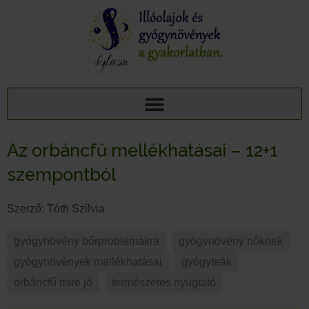
AJÁNDÉK TUDÁSCSOMAG: 15 ILLÓOLAJ A PIHENTETŐ ALVÁSÉRT
15+1 NYUGTATÓ GYÓGYNÖVÉNY, 95 MELLÉKHATÁSA: AJÁNDÉK TUDÁSCSOMAG
Az orbáncfű mellékhatásai – 12+1
szempontból
Szerző:
Tóth Szilvia
gyógynövény bőrproblémákra
,
gyógynövény nőknek
,
gyógynövények mellékhatásai
,
gyógyteák
,
orbáncfű mire jó
,
természetes nyugtató