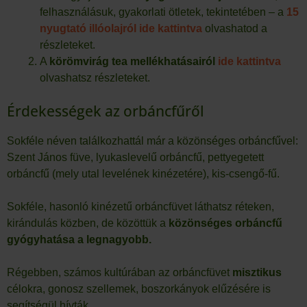
felhasználásuk, gyakorlati ötletek, tekintetében – a
15
nyugtató illóolajról ide kattintva
olvashatod a
részleteket.
A
körömvirág tea mellékhatásairól
ide kattintva
olvashatsz részleteket.
Érdekességek az orbáncfűről
Sokféle néven találkozhattál már a közönséges orbáncfűvel:
Szent János füve, lyukaslevelű orbáncfű, pettyegetett
orbáncfű (mely utal levelének kinézetére), kis-csengő-fű.
Sokféle, hasonló kinézetű orbáncfüvet láthatsz réteken,
kirándulás közben, de közöttük a
közönséges orbáncfű
gyógyhatása a legnagyobb.
Régebben, számos kultúrában az orbáncfüvet
misztikus
célokra, gonosz szellemek, boszorkányok elűzésére is
segítségül hívták.