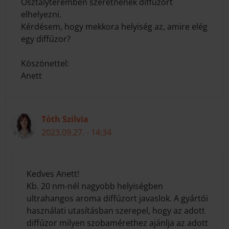
Osztályteremben szeretnének diffúzort
elhelyezni.
Kérdésem, hogy mekkora helyiség az, amire elég
egy diffúzor?
Köszönettel:
Anett
Tóth Szilvia
2023.09.27. - 14:34
Kedves Anett!
Kb. 20 nm-nél nagyobb helyiségben
ultrahangos aroma diffúzort javaslok. A gyártói
használati utasításban szerepel, hogy az adott
diffúzor milyen szobamérethez ajánlja az adott