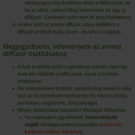
ultrahangos chip érzékeny része a diffúzornak, és
ha az sérül, valószínűleg szerezhetsz be egy új
diffúzort. Szerintem ezért nem éri meg kísérletezni.
Amikor leáll az aroma diffúzor, utána kiöblítem a
diffúzor tartályát tiszta vízzel – és kész is vagyok.
Megjegyzéseim, véleményem az aroma
diffúzor tisztításához:
A fenti praktikát azért is ajánlom jó szívvel, mert már
évek óta működik a diffúzorom, ezzel a tisztítási
módszerrel.
Ha rendszeresen tisztítod, valószínűleg neked is elég
lesz az itt részletezett módszerem és nincs szükség
semmilyen vegyszerre, dörzsanyagra.
Milyen illóolajokkal használd? Illóolajok diffúzorba:
Ha napközben egy élénkítő,
koncentrációt
segítő
illóolajkeveréket használtál (
amire ide
kattintva találsz ötleteket
),