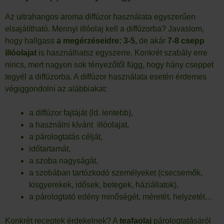
Az ultrahangos aroma diffúzor használata egyszerűen
elsajátítható. Mennyi illóolaj kell a diffúzorba? Javaslom,
hogy hallgass
a megérzéseidre: 3-5,
de akár
7-8 csepp
illóolajat
is használhatsz egyszerre. Konkrét szabály erre
nincs, mert nagyon sok tényezőtől függ, hogy hány cseppet
tegyél a diffúzorba. A diffúzor használata esetén érdemes
végiggondolni az alábbiakat:
a diffúzor fajtáját (ld. lentebb),
a használni kívánt illóolajat,
a párologtatás célját,
időtartamát,
a szoba nagyságát,
a szobában tartózkodó személyeket (csecsemők,
kisgyerekek, idősek, betegek, háziállatok),
a párologtató edény minőségét, méretét, helyzetét…
Konkrét receptek érdekelnek? A
teafaolaj
párologtatásáról