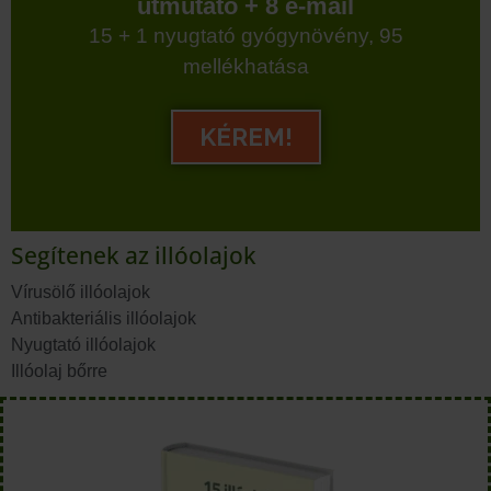
útmutató + 8 e-mail
15 + 1 nyugtató gyógynövény, 95
mellékhatása
KÉREM!
Segítenek az illóolajok
Vírusölő illóolajok
Antibakteriális illóolajok
Nyugtató illóolajok
Illóolaj bőrre