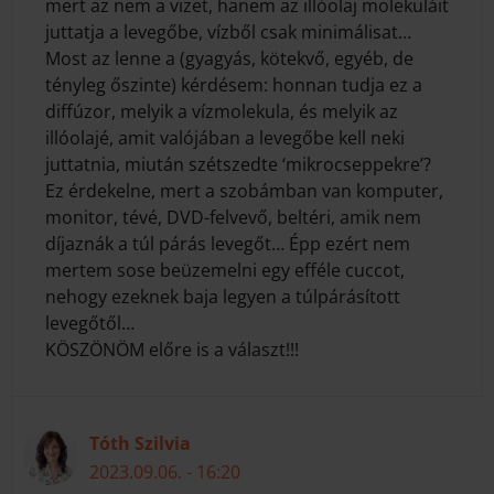
mert az nem a vizet, hanem az illóolaj molekuláit
juttatja a levegőbe, vízből csak minimálisat…
Most az lenne a (gyagyás, kötekvő, egyéb, de
tényleg őszinte) kérdésem: honnan tudja ez a
diffúzor, melyik a vízmolekula, és melyik az
illóolajé, amit valójában a levegőbe kell neki
juttatnia, miután szétszedte ‘mikrocseppekre’?
Ez érdekelne, mert a szobámban van komputer,
monitor, tévé, DVD-felvevő, beltéri, amik nem
díjaznák a túl párás levegőt… Épp ezért nem
mertem sose beüzemelni egy efféle cuccot,
nehogy ezeknek baja legyen a túlpárásított
levegőtől…
KÖSZÖNÖM előre is a választ!!!
Tóth Szilvia
2023.09.06. - 16:20