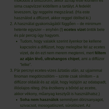
működött a diffúzorom, akkor aznap este kiürítem és
sima csapvízzel kiöblítem a tartályt. A fedelét
leveszem, így reggelre megszárad. (Ha este
használod a dffúzort, akkor reggel öblítsd ki.)
A használat gyakoriságától függően – de minimum
hetente egyszer – enyhén (!)
ecetes vizet
öntök bele
és pár percig úgy hagyom.
Tudom, hogy valakik szerint ilyenkor be kellene
kapcsolni a diffúzort, hogy melegítse fel az ecetes
vizet, de én ezt nem merem megtenni, mert
féltem
az alján lévő, ultrahangos chipet
, ami a diffúzor
“lelke”.
Pár percnyi ecetes-vizes áztatás után, az ujjaimmal
finoman megdörzsölöm – szinte csak símítom – a
diffúzor oldalát és az alját, hogy lejöjjön az odatapadt,
illóolajos réteg. (Ha érzékeny a bőröd az ecetre,
akkor vékony, műanyag kesztyűt is használhatsz.)
Soha nem használok
semmilyen dörzsanyagot,
szivacsot, mosogatószert, súrolószert. Az