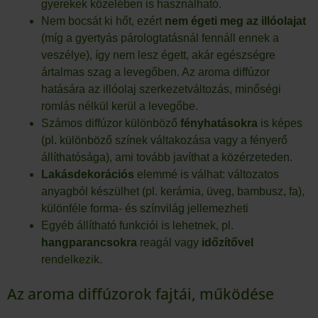
gyerekek közelében is használható.
Nem bocsát ki hőt, ezért
nem égeti meg az illóolajat
(míg a gyertyás párologtatásnál fennáll ennek a
veszélye), így nem lesz égett, akár egészségre
ártalmas szag a levegőben. Az aroma diffúzor
hatására az illóolaj szerkezetváltozás, minőségi
romlás nélkül kerül a levegőbe.
Számos diffúzor különböző
fényhatásokra
is képes
(pl. különböző színek váltakozása vagy a fényerő
állíthatósága), ami tovább javíthat a közérzeteden.
Lakásdekorációs
elemmé is válhat: változatos
anyagból készülhet (pl. kerámia, üveg, bambusz, fa),
különféle forma- és színvilág jellemezheti
Egyéb állítható funkciói is lehetnek, pl.
hangparancsokra
reagál vagy
időzítővel
rendelkezik.
Az aroma diffúzorok fajtái, működése