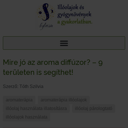
AJÁNDÉK TUDÁSCSOMAG: 15 ILLÓOLAJ A PIHENTETŐ ALVÁSÉRT
15+1 NYUGTATÓ GYÓGYNÖVÉNY, 95 MELLÉKHATÁSA: AJÁNDÉK TUDÁSCSOMAG
Mire jó az aroma diffúzor? – 9
területen is segíthet!
Szerző:
Tóth Szilvia
aromaterápia
,
aromaterápia illóolajok
,
illóolaj használata illatosításra
,
illóolaj párologtató
,
illóolajok használata