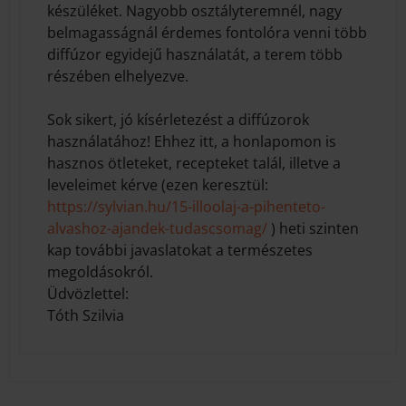
készüléket. Nagyobb osztályteremnél, nagy
belmagasságnál érdemes fontolóra venni több
diffúzor egyidejű használatát, a terem több
részében elhelyezve.
Sok sikert, jó kísérletezést a diffúzorok
használatához! Ehhez itt, a honlapomon is
hasznos ötleteket, recepteket talál, illetve a
leveleimet kérve (ezen keresztül:
https://sylvian.hu/15-illoolaj-a-pihenteto-
alvashoz-ajandek-tudascsomag/
) heti szinten
kap további javaslatokat a természetes
megoldásokról.
Üdvözlettel:
Tóth Szilvia