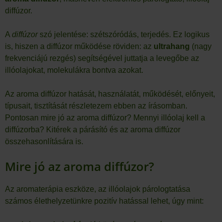
diffúzor.
A
diffúzor
szó jelentése: szétszóródás, terjedés. Ez logikus
is, hiszen a diffúzor működése röviden: az
ultrahang
(nagy
frekvenciájú rezgés) segítségével juttatja a levegőbe az
illóolajokat, molekulákra bontva azokat.
Az aroma diffúzor hatását, használatát, működését, előnyeit,
típusait, tisztítását részletezem ebben az írásomban.
Pontosan mire jó az aroma diffúzor? Mennyi illóolaj kell a
diffúzorba? Kitérek a párásító és az aroma diffúzor
összehasonlítására is.
Mire jó az aroma diffúzor?
Az aromaterápia eszköze, az illóolajok párologtatása
számos élethelyzetünkre pozitív hatással lehet, úgy mint: