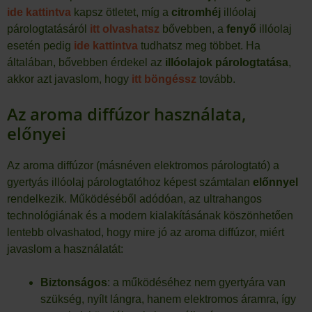
ide kattintva
kapsz ötletet, míg a
citromhéj
illóolaj
párologtatásáról
itt olvashatsz
bővebben, a
fenyő
illóolaj
esetén pedig
ide kattintva
tudhatsz meg többet. Ha
általában, bővebben érdekel az
illóolajok párologtatása
,
akkor azt javaslom, hogy
itt böngéssz
tovább.
Az aroma diffúzor használata,
előnyei
Az aroma diffúzor (másnéven elektromos párologtató) a
gyertyás illóolaj párologtatóhoz képest számtalan
előnnyel
rendelkezik. Működéséből adódóan, az ultrahangos
technológiának és a modern kialakításának köszönhetően
lentebb olvashatod, hogy mire jó az aroma diffúzor, miért
javaslom a használatát:
Biztonságos
: a működéséhez nem gyertyára van
szükség, nyílt lángra, hanem elektromos áramra, így