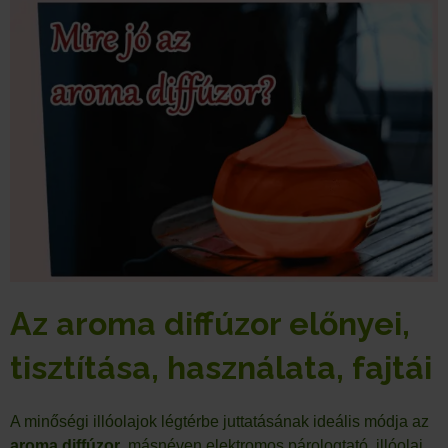
Az aroma diffúzor előnyei,
tisztítása, használata, fajtái
A minőségi illóolajok légtérbe juttatásának ideális módja az
aroma diffúzor
, másnéven elektromos párologtató, illóolaj