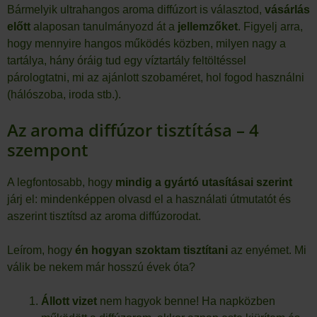
Bármelyik ultrahangos aroma diffúzort is választod,
vásárlás
előtt
alaposan tanulmányozd át a
jellemzőket
. Figyelj arra,
hogy mennyire hangos működés közben, milyen nagy a
tartálya, hány óráig tud egy víztartály feltöltéssel
párologtatni, mi az ajánlott szobaméret, hol fogod használni
(hálószoba, iroda stb.).
Az aroma diffúzor tisztítása – 4
szempont
A legfontosabb, hogy
mindig a gyártó utasításai szerint
járj el: mindenképpen olvasd el a használati útmutatót és
aszerint tisztítsd az aroma diffúzorodat.
Leírom, hogy
én hogyan szoktam tisztítani
az enyémet. Mi
válik be nekem már hosszú évek óta?
Állott vizet
nem hagyok benne! Ha napközben