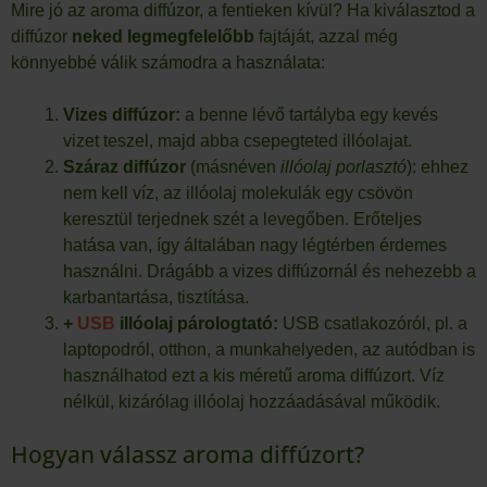
Mire jó az aroma diffúzor, a fentieken kívül? Ha kiválasztod a
diffúzor
neked
legmegfelelőbb
fajtáját, azzal még
könnyebbé válik számodra a használata:
Vizes diffúzor:
a benne lévő tartályba egy kevés
vizet teszel, majd abba csepegteted illóolajat.
Száraz diffúzor
(másnéven
illóolaj porlasztó
): ehhez
nem kell víz, az illóolaj molekulák egy csövön
keresztül terjednek szét a levegőben. Erőteljes
hatása van, így általában nagy légtérben érdemes
használni. Drágább a vizes diffúzornál és nehezebb a
karbantartása, tisztítása.
+
USB
illóolaj párologtató:
USB csatlakozóról, pl. a
laptopodról, otthon, a munkahelyeden, az autódban is
használhatod ezt a kis méretű aroma diffúzort. Víz
nélkül, kizárólag illóolaj hozzáadásával működik.
Hogyan válassz aroma diffúzort?