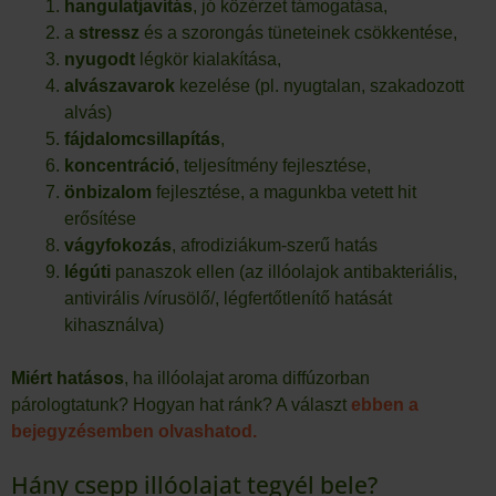
hangulatjavítás
, jó közérzet támogatása,
a
stressz
és a szorongás tüneteinek csökkentése,
nyugodt
légkör kialakítása,
alvászavarok
kezelése (pl. nyugtalan, szakadozott
alvás)
fájdalomcsillapítás
,
koncentráció
, teljesítmény fejlesztése,
önbizalom
fejlesztése, a magunkba vetett hit
erősítése
vágyfokozás
, afrodiziákum-szerű hatás
légúti
panaszok ellen (az illóolajok antibakteriális,
antivirális /vírusölő/, légfertőtlenítő hatását
kihasználva)
Miért hatásos
, ha illóolajat aroma diffúzorban
párologtatunk? Hogyan hat ránk? A választ
ebben a
bejegyzésemben olvashatod.
Hány csepp illóolajat tegyél bele?