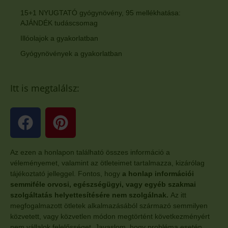
15+1 NYUGTATÓ gyógynövény, 95 mellékhatása:
AJÁNDÉK tudáscsomag
Illóolajok a gyakorlatban
Gyógynövények a gyakorlatban
Itt is megtalálsz:
Az ezen a honlapon található összes információ a
véleményemet, valamint az ötleteimet tartalmazza, kizárólag
tájékoztató jelleggel. Fontos, hogy
a honlap információi
semmiféle orvosi, egészségügyi, vagy egyéb szakmai
szolgáltatás helyettesítésére nem szolgálnak.
Az itt
megfogalmazott ötletek alkalmazásából származó semmilyen
közvetett, vagy közvetlen módon megtörtént következményért
nem vállalok felelősséget. Javaslom, hogy probléma esetén