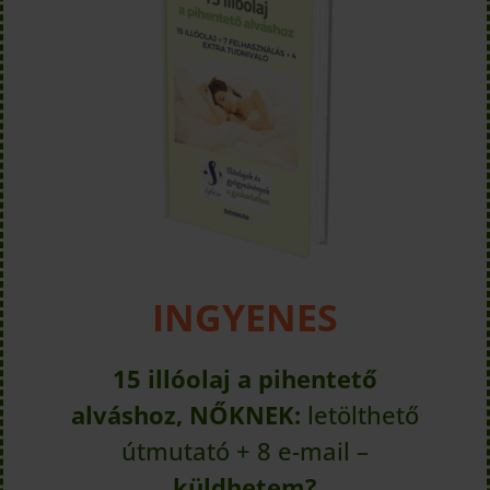
INGYENES
15 illóolaj a pihentető
alváshoz, NŐKNEK:
letölthető
útmutató + 8 e-mail –
küldhetem?