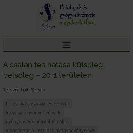
AJÁNDÉK TUDÁSCSOMAG: 15 ILLÓOLAJ A PIHENTETŐ ALVÁSÉRT
15+1 NYUGTATÓ GYÓGYNÖVÉNY, 95 MELLÉKHATÁSA: AJÁNDÉK TUDÁSCSOMAG
A csalán tea hatása külsőleg,
belsőleg – 20+1 területen
Szerző:
Tóth Szilvia
béltisztítás gyógynövényekkel
,
fogyasztó gyógynövények
,
gyógynövény bőrproblémákra
,
inkontinencia kezelése gyógynövényekkel
,