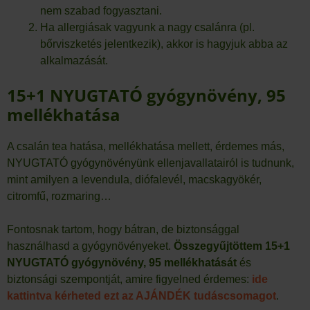
nem szabad fogyasztani.
Ha allergiásak vagyunk a nagy csalánra (pl.
bőrviszketés jelentkezik), akkor is hagyjuk abba az
alkalmazását.
15+1 NYUGTATÓ gyógynövény, 95
mellékhatása
A csalán tea hatása, mellékhatása mellett, érdemes más,
NYUGTATÓ gyógynövényünk ellenjavallatairól is tudnunk,
mint amilyen a levendula, diófalevél, macskagyökér,
citromfű, rozmaring…
Fontosnak tartom, hogy bátran, de biztonsággal
használhasd a gyógynövényeket.
Összegyűjtöttem 15+1
NYUGTATÓ gyógynövény, 95 mellékhatását
és
biztonsági szempontját, amire figyelned érdemes:
ide
kattintva kérheted ezt az AJÁNDÉK tudáscsomagot
.