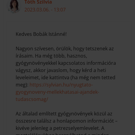
Tóth Szilvia
2023.03.06. - 13:07
Kedves Bobák Istánné!
Nagyon szívesen, örülök, hogy tetszenek az
írásaim. Ha még több, hasznos,
gyógynövényekkel kapcsolatos információra
vágysz, akkor javaslom, hogy kérd a heti
leveleimet, ide kattintva (ha még nem tetted
meg):
https://sylvian.hu/nyugtato-
gyogynoveny-mellekhatasai-ajandek-
tudascsomag/
Az általad említett gyógynövények közül az
összesre találsz a honlapomon információt –
kivéve jelenleg a petrezselyemlevelet. A