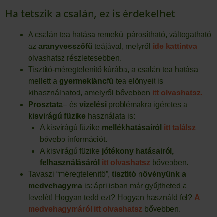
Ha tetszik a csalán, ez is érdekelhet
A csalán tea hatása remekül párosítható, váltogatható
az
aranyvesszőfű
teájával, melyről
ide kattintva
olvashatsz részletesebben.
Tisztító-méregtelenítő kúrába, a csalán tea hatása
mellett a
gyermekláncfű
tea előnyeit is
kihasználhatod, amelyről bővebben
itt olvashatsz.
Prosztata
– és
vizelési
problémákra ígéretes a
kisvirágú füzike
használata is:
A kisvirágú füzike
mellékhatásairól
itt találsz
bővebb információt.
A kisvirágú füzike
jótékony hatásairól,
felhasználásáról
itt olvashatsz
bővebben.
Tavaszi “méregtelenítő”,
tisztító növényünk a
medvehagyma
is: áprilisban már gyűjtheted a
levelét! Hogyan tedd ezt? Hogyan használd fel?
A
medvehagymáról itt olvashatsz
bővebben.