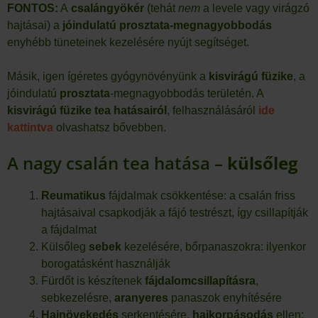
FONTOS:
A
csalángyökér
(tehát
nem
a levele vagy virágzó
hajtásai) a
jóindulatú prosztata-megnagyobbodás
enyhébb tüneteinek kezelésére nyújt segítséget.
Másik, igen ígéretes gyógynövényünk a
kisvirágú füzike
, a
jóindulatú
prosztata
-megnagyobbodás területén. A
kisvirágú füzike tea hatásairól
, felhasználásáról
ide
kattintva
olvashatsz bővebben.
A nagy csalán tea hatása –
külsőleg
Reumatikus
fájdalmak csökkentése: a csalán friss
hajtásaival csapkodják a fájó testrészt, így csillapítják
a fájdalmat
Külsőleg
sebek
kezelésére, bőrpanaszokra: ilyenkor
borogatásként használják
Fürdőt is készítenek
fájdalomcsillapításra
,
sebkezelésre,
aranyeres
panaszok enyhítésére
Hajnövekedés
serkentésére,
hajkorpásodás
ellen: