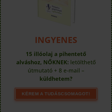
INGYENES
15 illóolaj a pihentető
alváshoz, NŐKNEK:
letölthető
útmutató + 8 e-mail –
küldhetem?
KÉREM A TUDÁSCSOMAGOT!