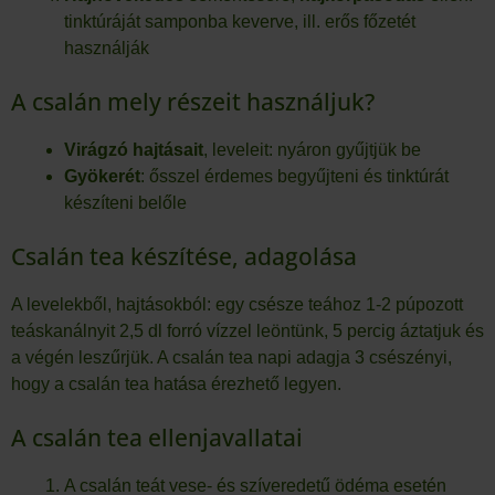
tinktúráját samponba keverve, ill. erős főzetét
használják
A csalán mely részeit használjuk?
Virágzó hajtásait
, leveleit: nyáron gyűjtjük be
Gyökerét
: ősszel érdemes begyűjteni és tinktúrát
készíteni belőle
Csalán tea készítése, adagolása
A levelekből, hajtásokból: egy csésze teához 1-2 púpozott
teáskanálnyit 2,5 dl forró vízzel leöntünk, 5 percig áztatjuk és
a végén leszűrjük. A csalán tea napi adagja 3 csészényi,
hogy a csalán tea hatása érezhető legyen.
A csalán tea ellenjavallatai
A csalán teát vese- és szíveredetű ödéma esetén