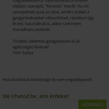
megtalálásukhoz használhatod a minden
oldalon szereplő, “Keresés” mezőt. Ha ott
szerepelnek azok az okok, amiért ezeket a
gyógynövényeket választottad, ráadásul úgy
érzed, használnak is, akkor szerintem
maradhatsz ezeknél.
További, kellemes gyógyteázást és jó
egészséget kívánok!
Tóth Szilvia
Hozzászólások lehetősége itt nem engedélyezett.
Ide írhatod be, ami érdekel:
KERESÉS