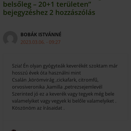
belsőleg – 20+1 területen”
bejegyzéshez 2 hozzászólás
BOBÁK ISTVÁNNÉ
2023.03.06. - 09:27
Szia! Én olyan gyógyteák keverékét szoktam már
hosszú évek óta használni mint
Csalán ,körömvirág ,cickafark, citromfű,
orvosiveronika ,kamilla ,petrezsejemlevél
Szerinted jó ez a keverék vagy tegyek még bele
valamelyiket vagy vegyek ki belőle valamelyiket .
Köszönöm az írásaidat .