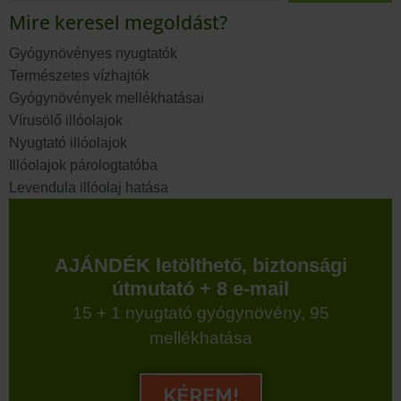
Mire keresel megoldást?
Gyógynövényes nyugtatók
Természetes vízhajtók
Gyógynövények mellékhatásai
Vírusölő illóolajok
Nyugtató illóolajok
Illóolajok párologtatóba
Levendula illóolaj hatása
AJÁNDÉK letölthető, biztonsági
útmutató + 8 e-mail
15 + 1 nyugtató gyógynövény, 95
mellékhatása
KÉREM!