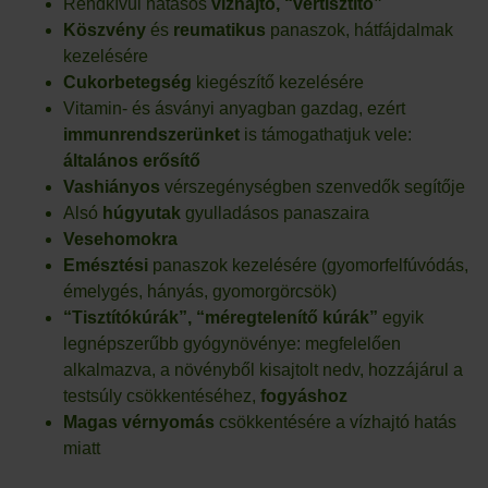
Rendkívül hatásos
vízhajtó, “vértisztító”
Köszvény
és
reumatikus
panaszok, hátfájdalmak
kezelésére
Cukorbetegség
kiegészítő kezelésére
Vitamin- és ásványi anyagban gazdag, ezért
immunrendszerünket
is támogathatjuk vele:
általános erősítő
Vashiányos
vérszegénységben szenvedők segítője
Alsó
húgyutak
gyulladásos panaszaira
Vesehomokra
Emésztési
panaszok kezelésére (gyomorfelfúvódás,
émelygés, hányás, gyomorgörcsök)
“Tisztítókúrák”, “méregtelenítő kúrák”
egyik
legnépszerűbb gyógynövénye: megfelelően
alkalmazva, a növényből kisajtolt nedv, hozzájárul a
testsúly csökkentéséhez,
fogyáshoz
Magas vérnyomás
csökkentésére a vízhajtó hatás
miatt