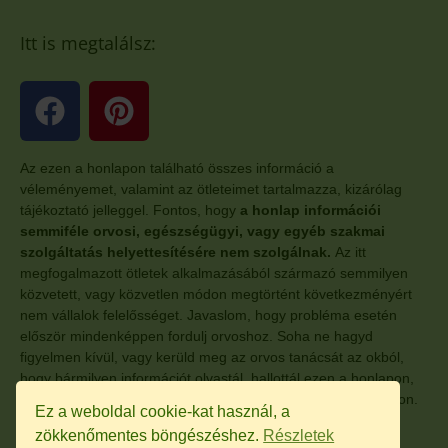
Itt is megtalálsz:
Az ezen a honlapon található összes információ a
véleményemet, valamint az ötleteimet tartalmazza, kizárólag
tájékoztató jelleggel. Fontos, hogy
a honlap információi
semmiféle orvosi, egészségügyi, vagy egyéb szakmai
szolgáltatás helyettesítésére nem szolgálnak.
Az itt
megfogalmazott ötletek alkalmazásából származó semmilyen
közvetett, vagy közvetlen módon megtörtént következményért
nem vállalok felelősséget. Javaslom, hogy probléma esetén
először mindenképpen fordulj orvoshoz. Soha ne hagyd
figyelmen kívül, vagy kerüld meg az orvos tanácsát az okból,
hogy bármilyen információt olvastál, hallottál ezen a honlapon,
vagy a honlaphoz kapcsolódó, egyéb más oldalon, anyagokon.
Ez a weboldal cookie-kat használ, a
zökkenőmentes böngészéshez.
Részletek