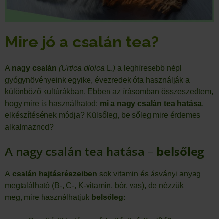
Mire jó a csalán tea?
A
nagy csalán
(Urtica dioica
L.
)
a leghíresebb népi
gyógynövényeink egyike, évezredek óta használják a
különböző kultúrákban. Ebben az írásomban összeszedtem,
hogy mire is használhatod:
mi a nagy csalán tea hatása
,
elkészítésének módja? Külsőleg, belsőleg mire érdemes
alkalmaznod?
A nagy csalán tea hatása –
belsőleg
A
csalán hajtásrészeiben
sok vitamin és ásványi anyag
megtalálható (B-, C-, K-vitamin, bór, vas), de nézzük
meg, mire használhatjuk
belsőleg
: